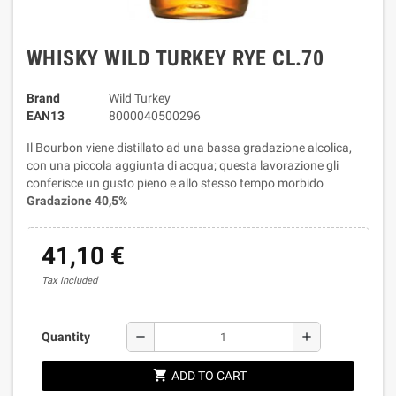
WHISKY WILD TURKEY RYE CL.70
Brand
Wild Turkey
EAN13
8000040500296
Il Bourbon viene distillato ad una bassa gradazione alcolica,
con una piccola aggiunta di acqua; questa lavorazione gli
conferisce un gusto pieno e allo stesso tempo morbido
Gradazione 40,5%
41,10 €
Tax included
remove
add
Quantity
shopping_cart
ADD TO CART