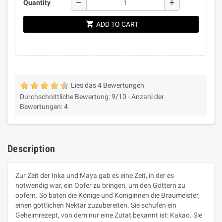
remove
add
Quantity
shopping_cart
ADD TO CART
Lies das 4 Bewertungen
Durchschnittliche Bewertung:
9
/10 -
Anzahl der
Bewertungen:
4
Description
Zur Zeit der Inka und Maya gab es eine Zeit, in der es
notwendig war, ein Opfer zu bringen, um den Göttern zu
opfern. So baten die Könige und Königinnen die Braumeister,
einen göttlichen Nektar zuzubereiten. Sie schufen ein
Geheimrezept, von dem nur eine Zutat bekannt ist: Kakao. Sie