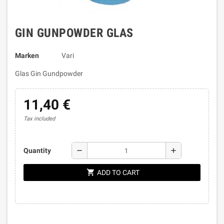
GIN GUNPOWDER GLAS
Marken
Vari
Glas Gin Gundpowder
11,40 €
Tax included
remove
add
Quantity
shopping_cart
ADD TO CART