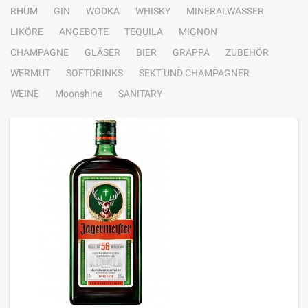
RHUM
GIN
WODKA
WHISKY
MINERALWASSER
LIKÖRE
ANGEBOTE
TEQUILA
MIGNON
CHAMPAGNE
GLÄSER
BIER
GRAPPA
ZUBEHÖR
WERMUT
SOFTDRINKS
SEKT UND CHAMPAGNER
WEINE
Moonshine
SANITARY