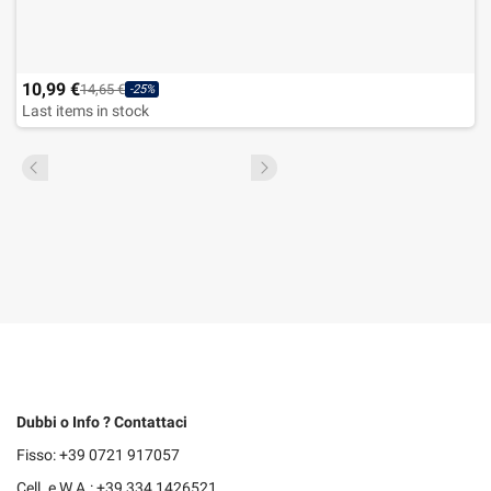
10,99 €
14,65 €
-25%
Last items in stock
Dubbi o Info ? Contattaci
Fisso: +39 0721 917057
Cell. e W.A.: +39 334 1426521