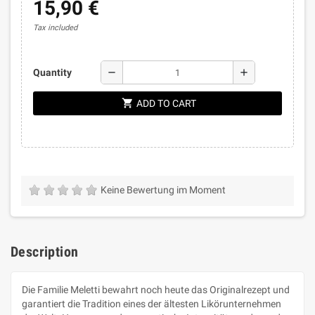
15,90 €
Tax included
remove
add
Quantity
shopping_cart
ADD TO CART
Keine Bewertung im Moment
Description
Die Familie Meletti bewahrt noch heute das Originalrezept und
garantiert die Tradition eines der ältesten Likörunternehmen