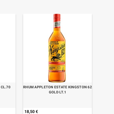
CL.70
RHUM APPLETON ESTATE KINGSTON 62
RHUM A
GOLD LT.1
18,50 €
17,60 