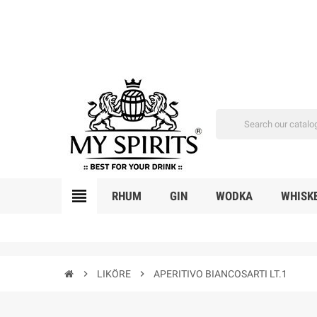
view_headline
RHUM
GIN
WODKA
WHISK
chevron_right
LIKÖRE
chevron_right
APERITIVO BIANCOSARTI LT.1