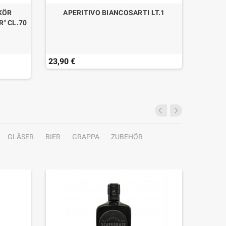
KÖR
APERITIVO BIANCOSARTI LT.1
RHUM-
" CL.70
23,90 €
41,50 
Last ite
GLÄSER
BIER
GRAPPA
ZUBEHÖR