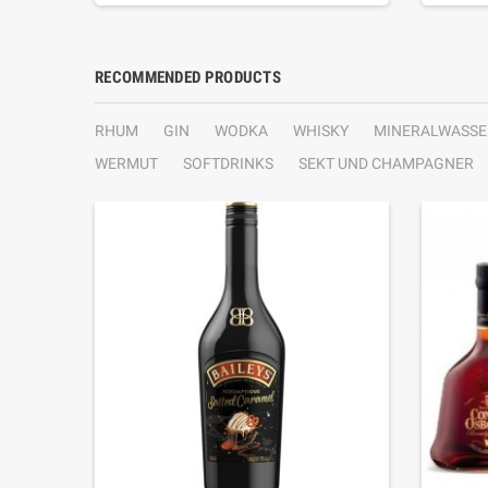
RECOMMENDED PRODUCTS
RHUM
GIN
WODKA
WHISKY
MINERALWASSE
WERMUT
SOFTDRINKS
SEKT UND CHAMPAGNER