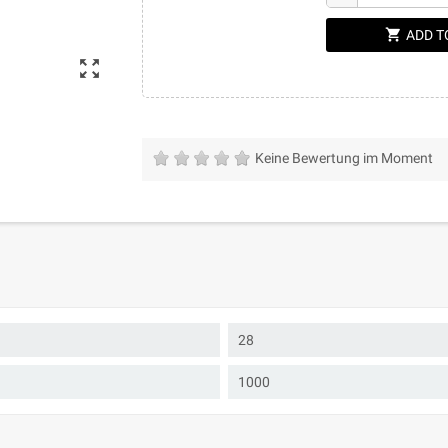
shopping_cart
ADD T
zoom_out_map
Keine Bewertung im Moment
28
1000