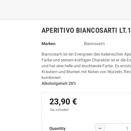
APERITIVO BIANCOSARTI LT.1
Marken
Biancosarti
Biancosarti ist ein Evergreen des italienischen Ape
Farbe und seinem kräftigen Charakter ist er die E
und hat eine helle und leuchtende Farbe. Es ents
Kräutern und Blumen mit Noten von Wurzeln, Rind
kombiniert.
Alkoholgehalt 28%
23,90 €
Tax included
remove
Quantity