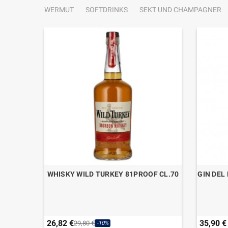
WERMUT
SOFTDRINKS
SEKT UND CHAMPAGNER
ERVE 8
WHISKY WILD TURKEY 81PROOF CL.70
GIN DEL
26,82 €
35,90 €
29,80 €
-10%