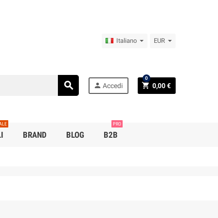
Italiano
EUR
0
search
person
shopping_cart
Accedi
0,00 €
ALE
PRO
I
BRAND
BLOG
B2B