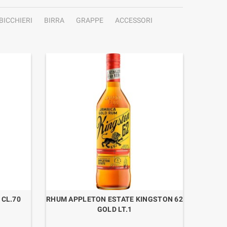
BICCHIERI
BIRRA
GRAPPE
ACCESSORI
CL.70
RHUM APPLETON ESTATE KINGSTON 62
RHUM A
GOLD LT.1