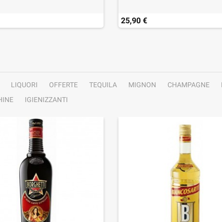
25,90 €
LIQUORI
OFFERTE
TEQUILA
MIGNON
CHAMPAGNE
INE
IGIENIZZANTI