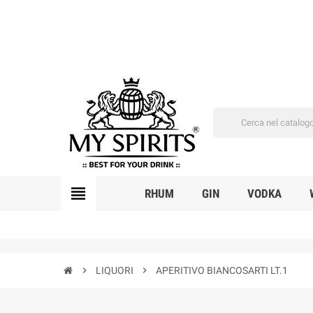
view_headline
RHUM
GIN
VODKA
chevron_right
LIQUORI
chevron_right
APERITIVO BIANCOSARTI LT.1