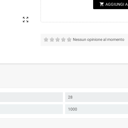
shopping_cart
AGGIUNGI 
zoom_out_map
Nessun opinione al momento
28
1000