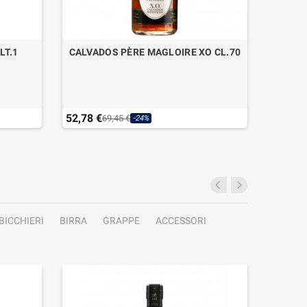
LT.1
CALVADOS PÈRE MAGLOIRE XO CL.70
VARN
52,78 €
25,70 
69,45 €
-24%
Ultimi a
BICCHIERI
BIRRA
GRAPPE
ACCESSORI