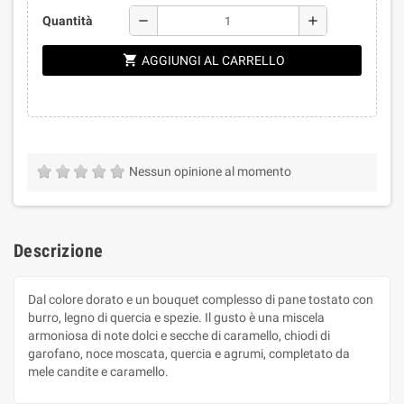
remove
add
Quantità
shopping_cart
AGGIUNGI AL CARRELLO
Nessun opinione al momento
Descrizione
Dal colore dorato e un bouquet complesso di pane tostato con
burro, legno di quercia e spezie. Il gusto è una miscela
armoniosa di note dolci e secche di caramello, chiodi di
garofano, noce moscata, quercia e agrumi, completato da
mele candite e caramello.