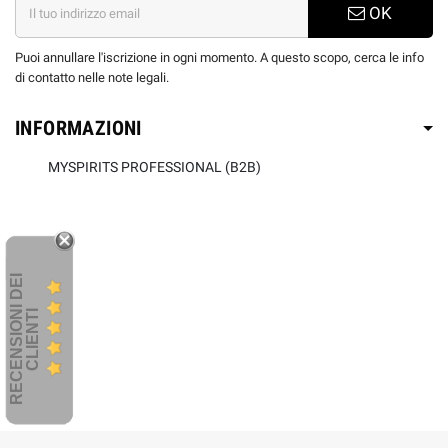
OK
Puoi annullare l'iscrizione in ogni momento. A questo scopo, cerca le info
di contatto nelle note legali.
INFORMAZIONI
MYSPIRITS PROFESSIONAL (B2B)
R
E
C
E
N
S
I
O
I
D
E
I
C
L
I
E
N
T
N
I