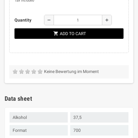
Tax included
remove
add
Quantity
shopping_cart
ADD TO CART
Keine Bewertung im Moment
Data sheet
Alkohol
37,5
Format
700