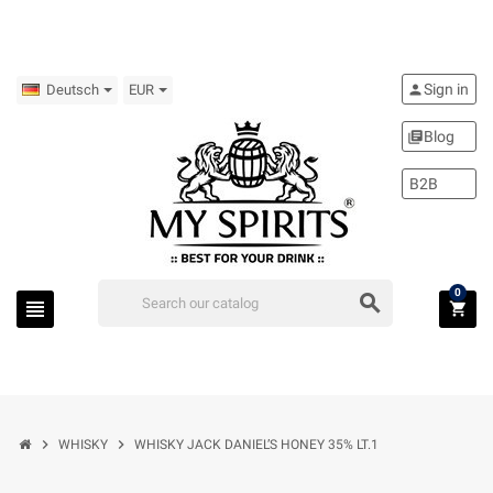
Sign in
person
Deutsch
EUR
Blog
library_books
B2B
0
search
view_headline
shopping_cart
chevron_right
chevron_right
WHISKY
WHISKY JACK DANIEL’S HONEY 35% LT.1