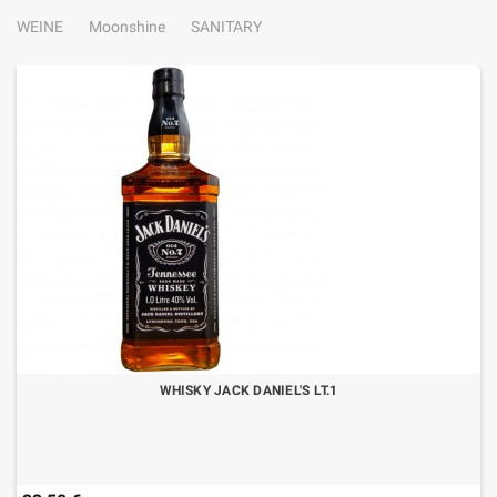
WEINE
Moonshine
SANITARY
WHISKY JACK DANIEL'S LT.1