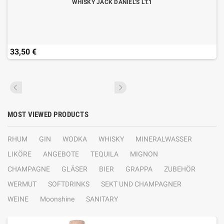
WHISKY JACK DANIEL'S LT.1
33,50 €
MOST VIEWED PRODUCTS
RHUM
GIN
WODKA
WHISKY
MINERALWASSER
LIKÖRE
ANGEBOTE
TEQUILA
MIGNON
CHAMPAGNE
GLÄSER
BIER
GRAPPA
ZUBEHÖR
WERMUT
SOFTDRINKS
SEKT UND CHAMPAGNER
WEINE
Moonshine
SANITARY