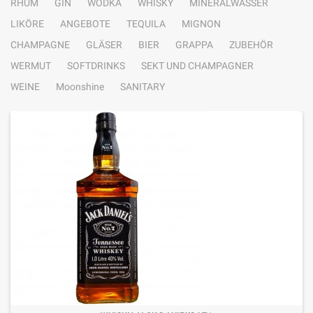
RHUM
GIN
WODKA
WHISKY
MINERALWASSER
LIKÖRE
ANGEBOTE
TEQUILA
MIGNON
CHAMPAGNE
GLÄSER
BIER
GRAPPA
ZUBEHÖR
WERMUT
SOFTDRINKS
SEKT UND CHAMPAGNER
WEINE
Moonshine
SANITARY