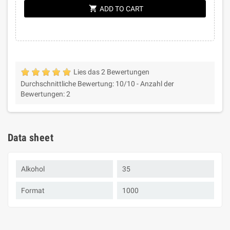
shopping_cart
ADD TO CART
Lies das 2 Bewertungen
Durchschnittliche Bewertung:
10
/10 -
Anzahl der
Bewertungen:
2
Data sheet
Alkohol
35
Format
1000