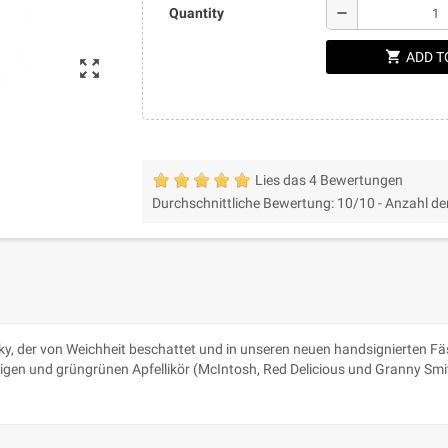
remove
Quantity
shopping_cart
ADD T
zoom_out_map
Lies das 4 Bewertungen
Durchschnittliche Bewertung:
10
/10 -
Anzahl de
, der von Weichheit beschattet und in unseren neuen handsignierten Fäss
igen und grüngrünen Apfellikör (McIntosh, Red Delicious und Granny Smit