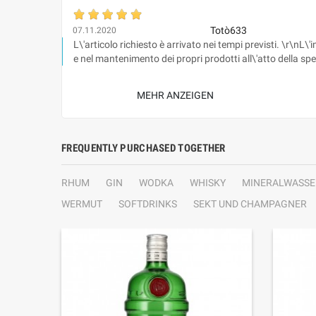
Totò633
07.11.2020
L\'articolo richiesto è arrivato nei tempi previsti. \r\nL\
e nel mantenimento dei propri prodotti all\'atto della s
MEHR ANZEIGEN
FREQUENTLY PURCHASED TOGETHER
RHUM
GIN
WODKA
WHISKY
MINERALWASSE
WERMUT
SOFTDRINKS
SEKT UND CHAMPAGNER