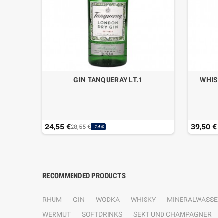
L.70
GIN TANQUERAY LT.1
WHIS
24,55 €
39,50 €
28,55 €
-14%
RECOMMENDED PRODUCTS
RHUM
GIN
WODKA
WHISKY
MINERALWASSE
WERMUT
SOFTDRINKS
SEKT UND CHAMPAGNER