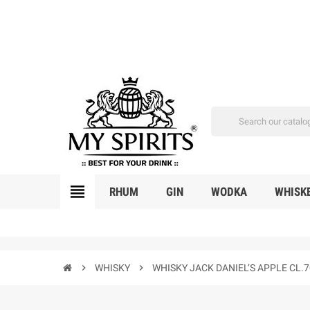
view_headline
RHUM
GIN
WODKA
WHISK
chevron_right
WHISKY
chevron_right
WHISKY JACK DANIEL’S APPLE CL.7