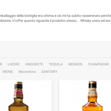
'imballaggio della bottiglia era ottima e ciò mi ha subito rasserenato perché
pedizione.\r\nPer quanto riguarda il prodotto stesso... Whisky unico ed ecc
R
LIKÖRE
ANGEBOTE
TEQUILA
MIGNON
CHAMPAGNE
WEINE
Moonshine
SANITARY