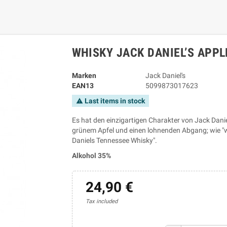
WHISKY JACK DANIEL’S APPL
Marken
Jack Daniel's
EAN13
5099873017623
Last items in stock
warning
Es hat den einzigartigen Charakter von Jack Dan
grünem Apfel und einen lohnenden Abgang; wie "wie
Daniels Tennessee Whisky".
Alkohol 35%
24,90 €
Tax included