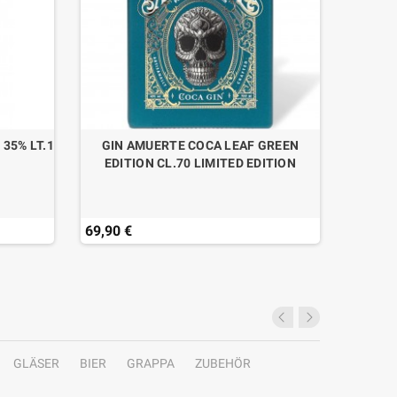
35% LT.1
GIN AMUERTE COCA LEAF GREEN
RHUM 
EDITION CL.70 LIMITED EDITION
69,90 €
19,50 
Last ite
GLÄSER
BIER
GRAPPA
ZUBEHÖR