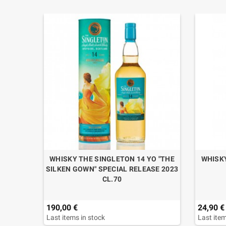
 KOFFER
WHISKY THE SINGLETON 14 YO "THE
WHISKY
SILKEN GOWN" SPECIAL RELEASE 2023
CL.70
190,00 €
24,90 €
Last items in stock
Last item