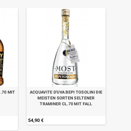
.70 MIT
ACQUAVITE D'UVA BEPI TOSOLINI DIE
RHUM 
MEISTEN SORTEN SELTENER
TRAMINER CL.70 MIT FALL
54,90 €
30,00 