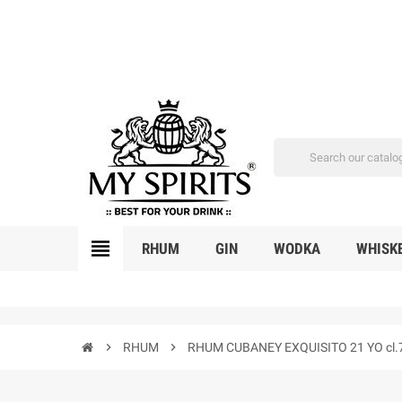
view_headline
RHUM
GIN
WODKA
WHISK
chevron_right
RHUM
chevron_right
RHUM CUBANEY EXQUISITO 21 YO cl.