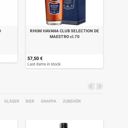
0
RHUM HAVANA CLUB SELECTION DE
RHUM
MAESTRO cl.70
57,50 €
54,90 
Last items in stock
Last ite
GLÄSER
BIER
GRAPPA
ZUBEHÖR