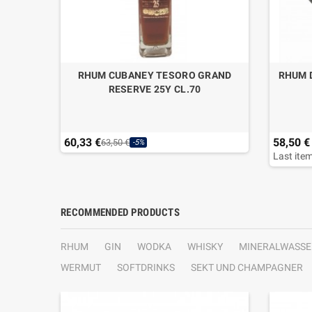
IT FALL
RHUM CUBANEY TESORO GRAND
RHUM 
RESERVE 25Y CL.70
60,33 €
58,50 €
63,50 €
-5%
Last item
RECOMMENDED PRODUCTS
RHUM
GIN
WODKA
WHISKY
MINERALWASSE
WERMUT
SOFTDRINKS
SEKT UND CHAMPAGNER