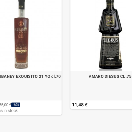
BANEY EXQUISITO 21 YO cl.70
AMARO DIESUS CL.75
11,48 €
55,00 €
-10%
s in stock