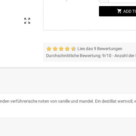
shopping_cart
ADD T
zoom_out_map
Lies das 9 Bewertungen
Durchschnittliche Bewertung:
9
/10 -
Anzahl der
nden verführerische noten von vanille und mandel. Ein destillat wertvoll