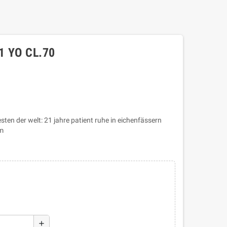
 YO CL.70
en der welt: 21 jahre patient ruhe in eichenfässern
m
add