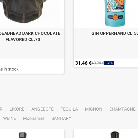
DEADHEAD DARK CHOCOLATE
GIN UPPERHAND CL.5
FLAVORED CL.70
31,46 €
43,70 €
-28%
s in stock
R
LIKÖRE
ANGEBOTE
TEQUILA
MIGNON
CHAMPAGNE
WEINE
Moonshine
SANITARY