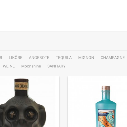
R
LIKÖRE
ANGEBOTE
TEQUILA
MIGNON
CHAMPAGNE
WEINE
Moonshine
SANITARY