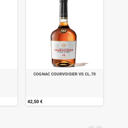
COGNAC COURVOISIER VS CL.70
GIN 
42,50 €
40,90 
Last ite