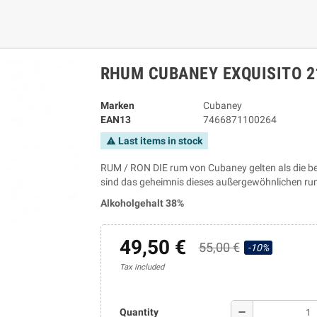
RHUM CUBANEY EXQUISITO 21
Marken
Cubaney
EAN13
7466871100264
Last items in stock
warning
RUM / RON DIE rum von Cubaney gelten als die best
sind das geheimnis dieses außergewöhnlichen ru
Alkoholgehalt 38%
49,50 €
55,00 €
-10%
Tax included
remove
Quantity