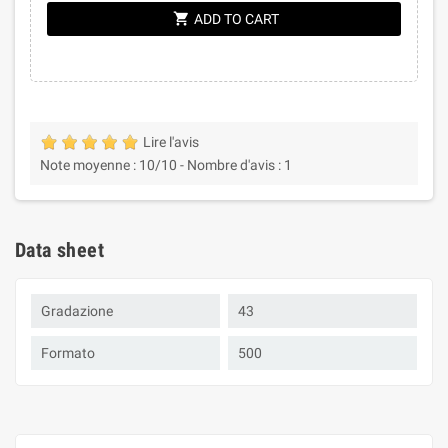
shopping_cart
ADD TO CART
Lire l'avis
Note moyenne :
10
/10 -
Nombre d'avis :
1
Data sheet
Gradazione
43
Formato
500