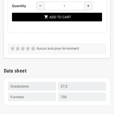
remove
add
Quantity
shopping_cart
ADD TO CART
Aucun avis pour le moment
Data sheet
Gradazione
37,5
Formato
700