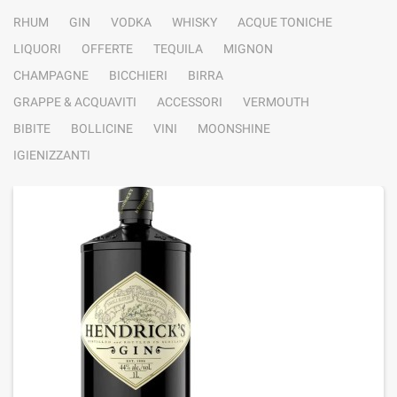
RHUM
GIN
VODKA
WHISKY
ACQUE TONICHE
LIQUORI
OFFERTE
TEQUILA
MIGNON
CHAMPAGNE
BICCHIERI
BIRRA
GRAPPE & ACQUAVITI
ACCESSORI
VERMOUTH
BIBITE
BOLLICINE
VINI
MOONSHINE
IGIENIZZANTI