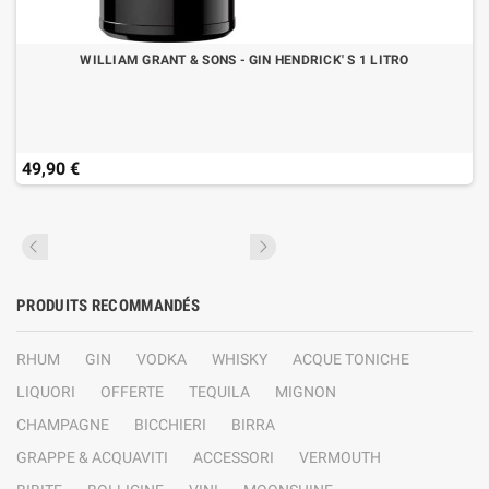
WILLIAM GRANT & SONS - GIN HENDRICK' S 1 LITRO
49,90 €
PRODUITS RECOMMANDÉS
RHUM
GIN
VODKA
WHISKY
ACQUE TONICHE
LIQUORI
OFFERTE
TEQUILA
MIGNON
CHAMPAGNE
BICCHIERI
BIRRA
GRAPPE & ACQUAVITI
ACCESSORI
VERMOUTH