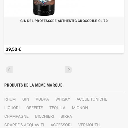
GIN DEL PROFESSORE AUTHENTIC CROCODILE CL.70
39,50 €
PRODUITS DE LA MÊME MARQUE
RHUM
GIN
VODKA
WHISKY
ACQUE TONICHE
LIQUORI
OFFERTE
TEQUILA
MIGNON
CHAMPAGNE
BICCHIERI
BIRRA
GRAPPE & ACQUAVITI
ACCESSORI
VERMOUTH