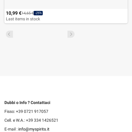
10,99 €
14,65 €
-25%
Last items in stock
Dubbi o Info ? Contattaci
Fisso: +39 0721 917057
Cell. e W.A.: +39 334 1426521
E-mail :
info@myspirits.it