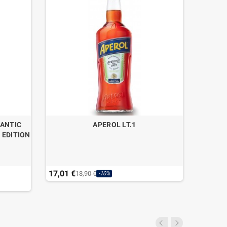
LANTIC
APEROL LT.1
GIN C
 EDITION
17,01 €
67,90 
18,90 €
-10%