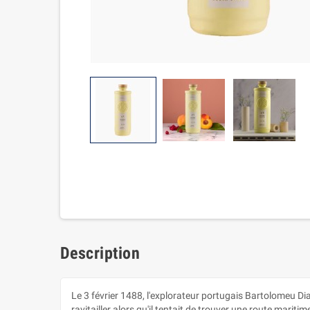
Description
Le 3 février 1488, l'explorateur portugais Bartolomeu Di
ravitailler alors qu'il tentait de trouver une route maritim