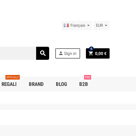
Français
EUR
0
search
person
shopping_cart
Sign in
0,00 €
SPECIALE
PRO
REGALI
BRAND
BLOG
B2B