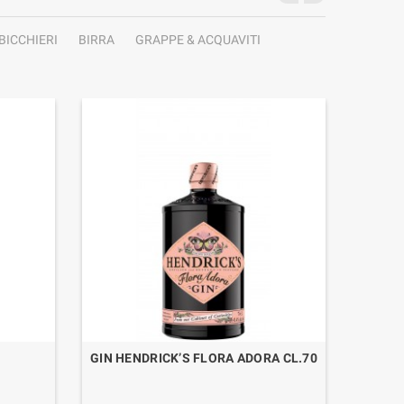
BICCHIERI
BIRRA
GRAPPE & ACQUAVITI
GIN HENDRICK’S FLORA ADORA CL.70
GIN C