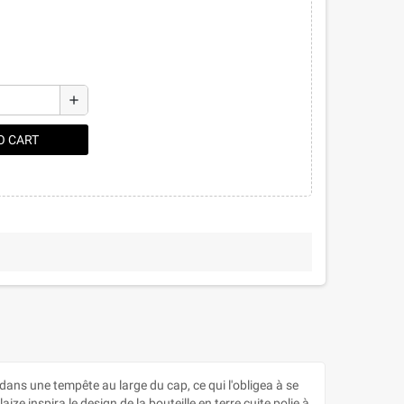
add
O CART
dans une tempête au large du cap, ce qui l'obligea à se
ize inspira le design de la bouteille en terre cuite polie à