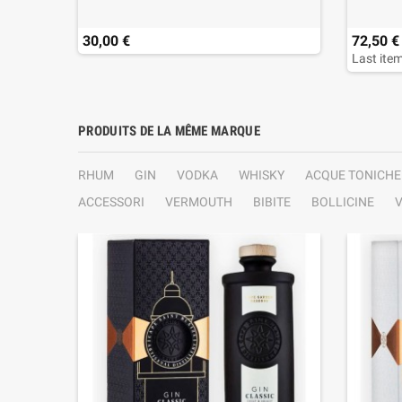
30,00 €
72,50 €
Last item
PRODUITS DE LA MÊME MARQUE
RHUM
GIN
VODKA
WHISKY
ACQUE TONICHE
ACCESSORI
VERMOUTH
BIBITE
BOLLICINE
V