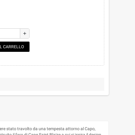
add
AL CARRELLO
ere stato travolto da una tempesta attorno al Capo,
ito il faro di Cape Saint Blaize a cui si ispira il design