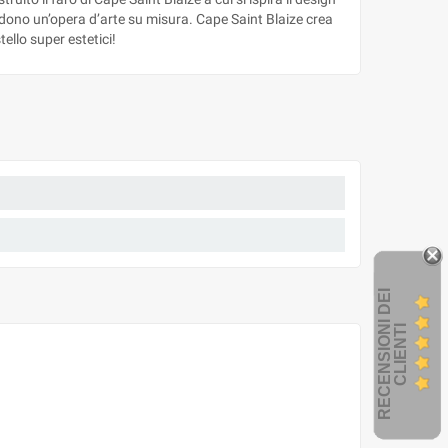
endono un’opera d’arte su misura. Cape Saint Blaize crea
tello super estetici!
R
E
C
E
N
S
I
O
I
D
E
I
C
L
I
E
N
T
N
I