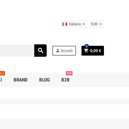
Italiano
EUR
0
search
person
shopping_cart
Accedi
0,00 €
ALE
PRO
I
BRAND
BLOG
B2B