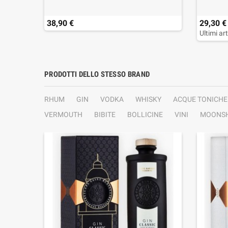
38,90 €
29,30 €
Ultimi ar
PRODOTTI DELLO STESSO BRAND
RHUM
GIN
VODKA
WHISKY
ACQUE TONICHE
VERMOUTH
BIBITE
BOLLICINE
VINI
MOONSH