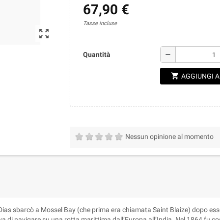
67,90 €
Tasse incluse
zoom_out_map
remove
Quantità
shopping_cart
AGGIUNGI 
Nessun opinione al momento
Dias sbarcò a Mossel Bay (che prima era chiamata Saint Blaize) dopo ess
di navigare su una rotta marittima dall’Europa all’India. Nel 1864 fu costru