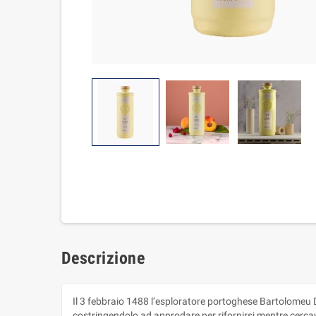
Descrizione
Il 3 febbraio 1488 l’esploratore portoghese Bartolomeu 
costringendolo ad approdare per rifornirsi mentre cercava 