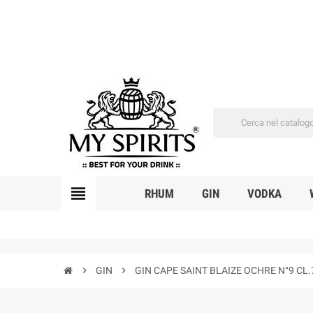
view_headline
RHUM
GIN
VODKA
chevron_right
GIN
chevron_right
GIN CAPE SAINT BLAIZE OCHRE N°9 CL.