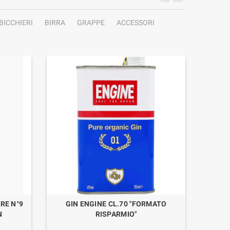
BICCHIERI
BIRRA
GRAPPE
ACCESSORI
RE N°9
GIN ENGINE CL.70 "FORMATO
BRANDY
N
RISPARMIO"