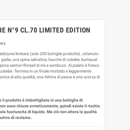
E N°9 CL.70 LIMITED EDITION
lery
edizione limitata (solo 200 bottiglie prodotte) , ottenuto
a gialla, uva spina selvatica, bacche di cubebe, kumquat
ona sentori floreali di iris e sambuco. Al palato è fresco
i cubebe. Termina in un finale morbido e leggermente
nica di alta qualità, una fettina di pesca e una scorza di
il prodotto è imbottigliato in una bottiglia di
non sono chiuse ermeticamente, quindi esiste il rischio
la fuoriuscita di liquido. Ma ciò non altera la qualità
otivo di reclamo.