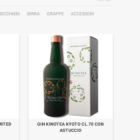
BICCHIERI
BIRRA
GRAPPE
ACCESSORI
MITED
GIN KINOTEA KYOTO CL.70 CON
WHIS
ASTUCCIO