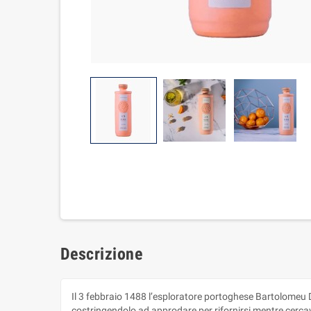
Descrizione
Il 3 febbraio 1488 l’esploratore portoghese Bartolomeu 
costringendolo ad approdare per rifornirsi mentre cercava 