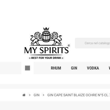
view_headline
RHUM
GIN
VODKA
chevron_right
GIN
chevron_right
GIN CAPE SAINT BLAIZE OCHRE N°5 CL.