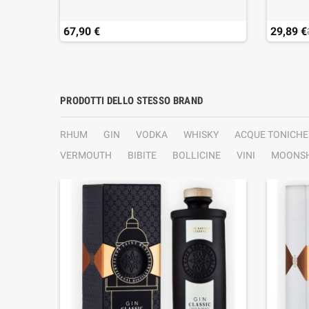
67,90 €
29,89 €
PRODOTTI DELLO STESSO BRAND
RHUM
GIN
VODKA
WHISKY
ACQUE TONICHE
VERMOUTH
BIBITE
BOLLICINE
VINI
MOONSH