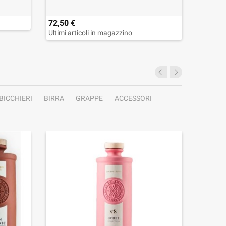
72,50 €
25,90 
Ultimi articoli in magazzino
Ultimi a
BICCHIERI
BIRRA
GRAPPE
ACCESSORI