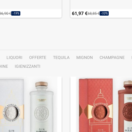
61,97 €
36,90 €
68,85 €
-19%
-10%
LIQUORI
OFFERTE
TEQUILA
MIGNON
CHAMPAGNE
INE
IGIENIZZANTI