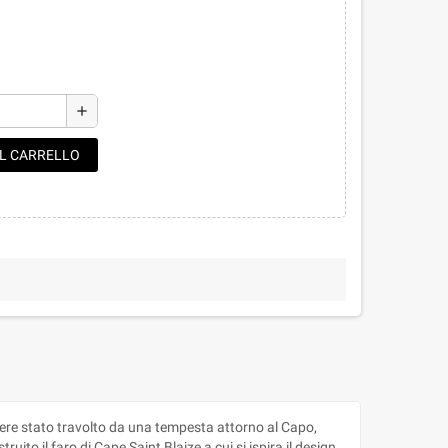
add
AL CARRELLO
ere stato travolto da una tempesta attorno al Capo,
ito il faro di Cape Saint Blaize a cui si ispira il design