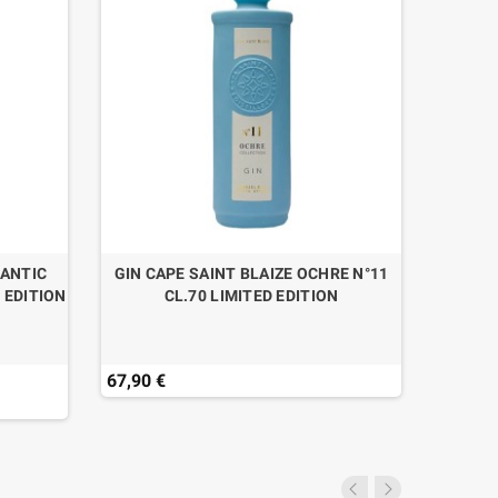
LANTIC
GIN CAPE SAINT BLAIZE OCHRE N°11
GIN C
 EDITION
CL.70 LIMITED EDITION
67,90 €
67,90 