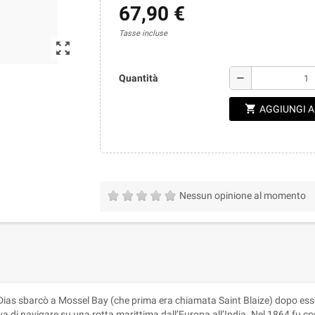
67,90 €
Tasse incluse
zoom_out_map
remove
Quantità
shopping_cart
AGGIUNGI 
Nessun opinione al momento
Dias sbarcò a Mossel Bay (che prima era chiamata Saint Blaize) dopo ess
di navigare su una rotta marittima dall’Europa all’India. Nel 1864 fu costru