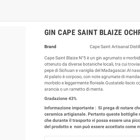
GIN CAPE SAINT BLAIZE OCHR
Brand
Cape Saint Artisanal Distil
Cape Saint Blaize N°5 è un gin agrumato e morbido 
ottenuto da diverse botaniche locali, tra cui trov
pepe di Sichuan e vaniglia del Madagascar.Al naso 
Al palato è corposo, con note agrumate di mandarin
morbido e leggermente floreale.Gustatelo liscio co
arancia o un rametto di menta.
Gradazione 43%
Informazione importante : Si prega di notare che 
ceramica artigianale. Pertanto queste bottiglie 
che durante il trasporto vi possa essere una picco
del prodotto e non può essere accettato come m