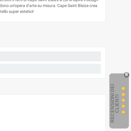
endono un’opera d’arte su misura. Cape Saint Blaize crea
tello super estetici!
R
E
C
E
N
S
I
O
I
D
E
I
C
L
I
E
N
T
N
I