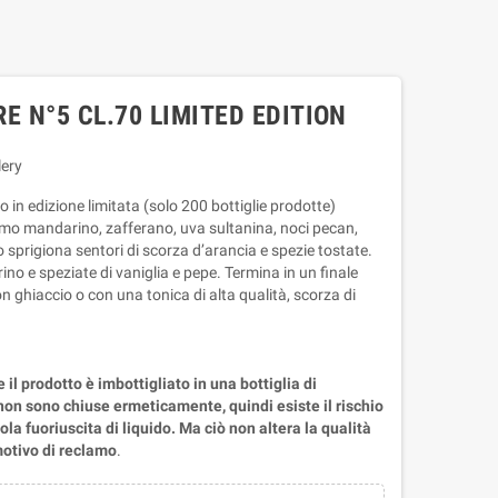
E N°5 CL.70 LIMITED EDITION
lery
in edizione limitata (solo 200 bottiglie prodotte)
iamo mandarino, zafferano, uva sultanina, noci pecan,
sprigiona sentori di scorza d’arancia e spezie tostate.
o e speziate di vaniglia e pepe. Termina in un finale
n ghiaccio o con una tonica di alta qualità, scorza di
il prodotto è imbottigliato in una bottiglia di
non sono chiuse ermeticamente, quindi esiste il rischio
la fuoriuscita di liquido. Ma ciò non altera la qualità
otivo di reclamo
.