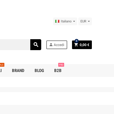
Italiano
EUR
0
search
person
shopping_cart
Accedi
0,00 €
ALE
PRO
I
BRAND
BLOG
B2B