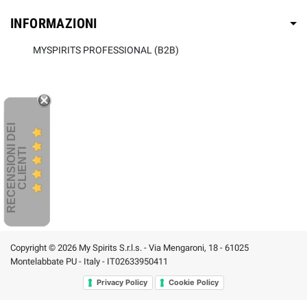
INFORMAZIONI
MYSPIRITS PROFESSIONAL (B2B)
R
E
C
E
N
S
I
O
I
D
E
I
C
L
I
E
N
T
N
I
Copyright © 2026 My Spirits S.r.l.s. - Via Mengaroni, 18 - 61025
Montelabbate PU - Italy - IT02633950411
Privacy Policy
Cookie Policy