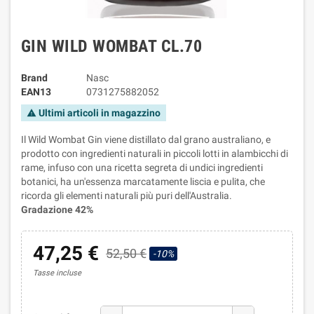
GIN WILD WOMBAT CL.70
Brand
Nasc
EAN13
0731275882052
Ultimi articoli in magazzino
warning
Il Wild Wombat Gin viene distillato dal grano australiano, e
prodotto con ingredienti naturali in piccoli lotti in alambicchi di
rame, infuso con una ricetta segreta di undici ingredienti
botanici, ha un'essenza marcatamente liscia e pulita, che
ricorda gli elementi naturali più puri dell'Australia.
Gradazione 42%
47,25 €
52,50 €
-10%
Tasse incluse