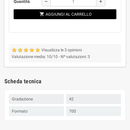
remove
add
Quantità
shopping_cart
AGGIUNGI AL CARRELLO
Visualizza le 3 opinioni
Valutazione media:
10
/10 -
Nº valutazioni:
3
Scheda tecnica
Gradazione
42
Formato
700