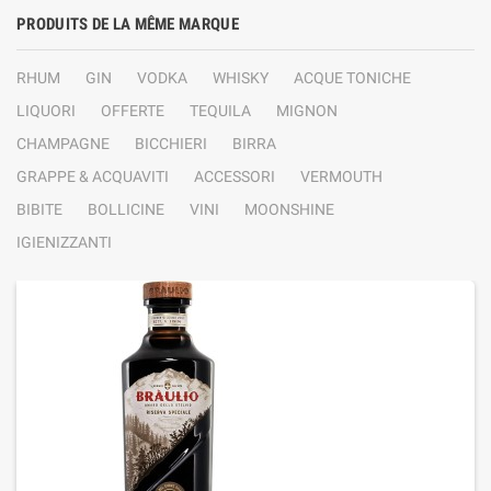
PRODUITS DE LA MÊME MARQUE
RHUM
GIN
VODKA
WHISKY
ACQUE TONICHE
LIQUORI
OFFERTE
TEQUILA
MIGNON
CHAMPAGNE
BICCHIERI
BIRRA
GRAPPE & ACQUAVITI
ACCESSORI
VERMOUTH
BIBITE
BOLLICINE
VINI
MOONSHINE
IGIENIZZANTI