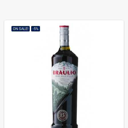
ON SALE!
-5%