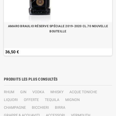
AMARO BRAULIO RÉSERVE SPÉCIALE 2019-2020 CL.70 NOUVELLE
BOUTEILLE
36,50 €
PRODUITS LES PLUS CONSULTÉS
RHUM
GIN
VODKA
WHISKY
ACQUE TONICHE
LIQUORI
OFFERTE
TEQUILA
MIGNON
CHAMPAGNE
BICCHIERI
BIRRA
GRAPPE & ACQUAVITI
ACCESSORI
VERMOUTH