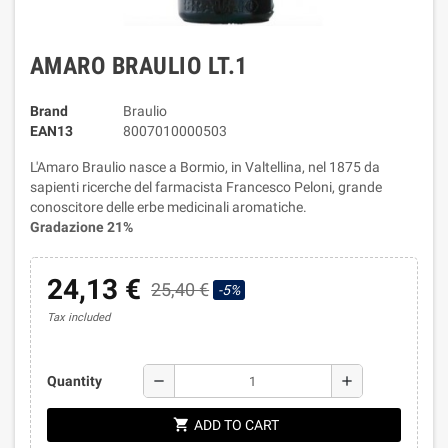
AMARO BRAULIO LT.1
Brand
Braulio
EAN13
8007010000503
L'Amaro Braulio nasce a Bormio, in Valtellina, nel 1875 da
sapienti ricerche del farmacista Francesco Peloni, grande
conoscitore delle erbe medicinali aromatiche.
Gradazione 21%
24,13 €
25,40 €
-5%
Tax included
remove
add
Quantity
shopping_cart
ADD TO CART