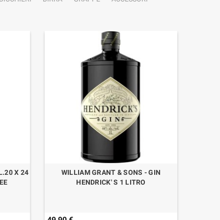
.20 X 24
WILLIAM GRANT & SONS - GIN
A
REE
HENDRICK' S 1 LITRO
49,90 €
27,42 