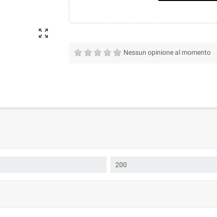
zoom_out_map
Nessun opinione al momento
200