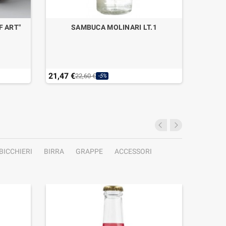
F ART"
SAMBUCA MOLINARI LT.1
GIN GI
21,47 €
38,25 
22,60 €
-5%
Ultimi a
BICCHIERI
BIRRA
GRAPPE
ACCESSORI