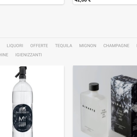
LIQUORI
OFFERTE
TEQUILA
MIGNON
CHAMPAGNE
INE
IGIENIZZANTI