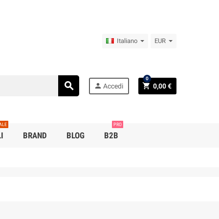
Italiano
EUR
0
search
person
shopping_cart
Accedi
0,00 €
ALE
PRO
I
BRAND
BLOG
B2B