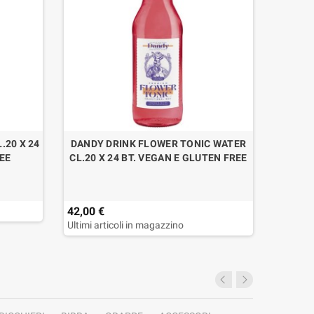
.20 X 24
DANDY DRINK FLOWER TONIC WATER
DANDY 
REE
CL.20 X 24 BT. VEGAN E GLUTEN FREE
42,00 €
42,00 
Ultimi articoli in magazzino
Ultimi a