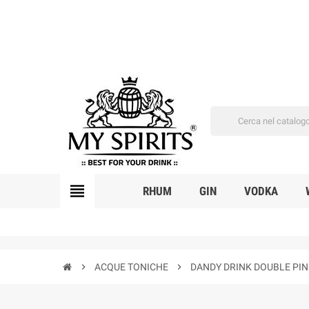
view_headline
RHUM
GIN
VODKA
chevron_right
ACQUE TONICHE
chevron_right
DANDY DRINK DOUBLE PINK