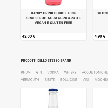
D 15 YO
DANDY DRINK DOUBLE PINK
SIFON
CHIERI
GRAPEFRUIT SODA CL.20 X 24 BT.
VEGAN E GLUTEN FREE
42,00 €
4,90 €
PRODOTTI DELLO STESSO BRAND
RHUM
GIN
VODKA
WHISKY
ACQUE TONICHE
VERMOUTH
BIBITE
BOLLICINE
VINI
MOONSH