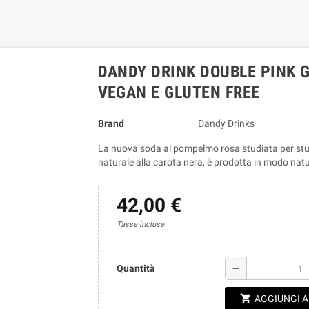
DANDY DRINK DOUBLE PINK G
VEGAN E GLUTEN FREE
Brand
Dandy Drinks
La nuova soda al pompelmo rosa studiata per stupir
naturale alla carota nera, è prodotta in modo nat
42,00 €
Tasse incluse
remove
Quantità
shopping_cart
AGGIUNGI 