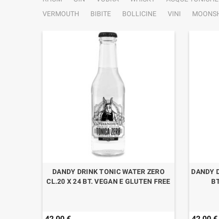
VERMOUTH
BIBITE
BOLLICINE
VINI
MOONSH
O CL.70
DANDY DRINK TONIC WATER ZERO
DANDY D
CL.20 X 24 BT. VEGAN E GLUTEN FREE
BT
42,00 €
42,00 €