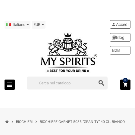
Accedi
person
Italiano
EUR
Blog
library_books
B2B
0
search
view_headline
shopping_cart
chevron_right
chevron_right
BICCHIERI
BICCHIERE GARNET 5035 “GRANITY” 40 CL. BIANCO