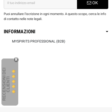
OK
Puoi annullare l'iscrizione in ogni momento. A questo scopo, cerca le info
di contatto nelle note legali.
INFORMAZIONI
MYSPIRITS PROFESSIONAL (B2B)
R
E
C
E
N
S
I
O
I
D
E
I
C
L
I
E
N
T
N
I