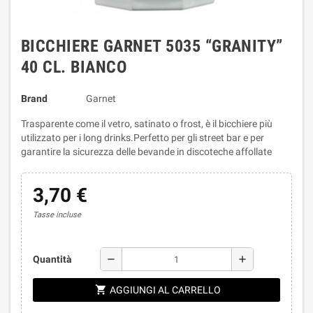
BICCHIERE GARNET 5035 “GRANITY”
40 CL. BIANCO
Brand
Garnet
Trasparente come il vetro, satinato o frost, è il bicchiere più
utilizzato per i long drinks.Perfetto per gli street bar e per
garantire la sicurezza delle bevande in discoteche affollate
3,70 €
Tasse incluse
remove
add
Quantità
shopping_cart
AGGIUNGI AL CARRELLO