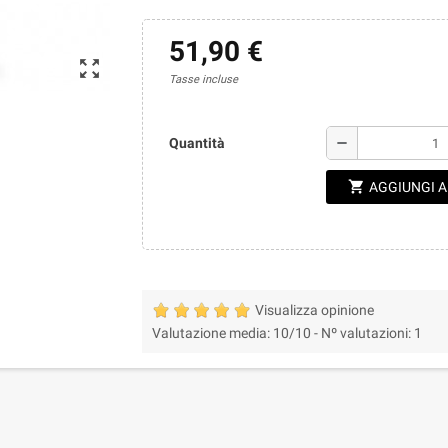
51,90 €
zoom_out_map
Tasse incluse
remove
Quantità
shopping_cart
AGGIUNGI 
Visualizza opinione
Valutazione media:
10
/10 -
Nº valutazioni:
1