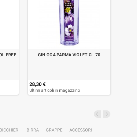
OL FREE
GIN GOA PARMA VIOLET CL.70
RHU
28,30 €
71,00 
Ultimi articoli in magazzino
BICCHIERI
BIRRA
GRAPPE
ACCESSORI