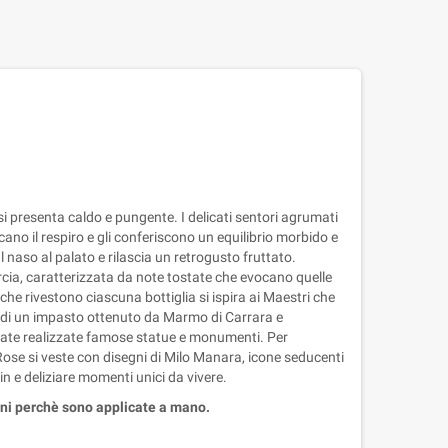
si presenta caldo e pungente. I delicati sentori agrumati
ano il respiro e gli conferiscono un equilibrio morbido e
al naso al palato e rilascia un retrogusto fruttato.
rcia, caratterizzata da note tostate che evocano quelle
 che rivestono ciascuna bottiglia si ispira ai Maestri che
zzo di un impasto ottenuto da Marmo di Carrara e
tate realizzate famose statue e monumenti. Per
.Rose si veste con disegni di Milo Manara, icone seducenti
gin e deliziare momenti unici da vivere.
oni perchè sono applicate a mano.