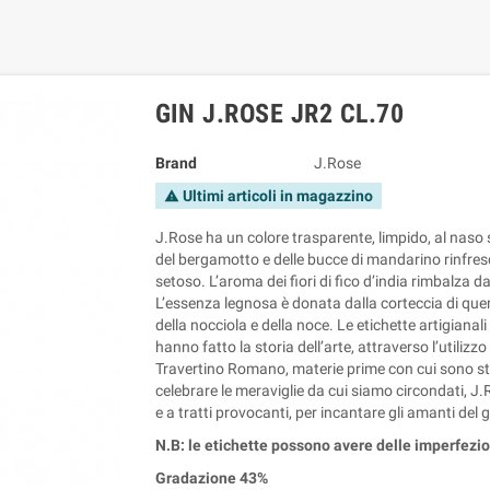
GIN J.ROSE JR2 CL.70
Brand
J.Rose
Ultimi articoli in magazzino
warning
J.Rose ha un colore trasparente, limpido, al naso 
del bergamotto e delle bucce di mandarino rinfresc
setoso. L’aroma dei fiori di fico d’india rimbalza d
L’essenza legnosa è donata dalla corteccia di que
della nocciola e della noce. Le etichette artigianali
hanno fatto la storia dell’arte, attraverso l’utili
Travertino Romano, materie prime con cui sono s
celebrare le meraviglie da cui siamo circondati, J
e a tratti provocanti, per incantare gli amanti del 
N.B: le etichette possono avere delle imperfezi
Gradazione 43%