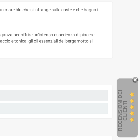
 un mare blu che si infrange sulle coste e che bagna i
ganza per offrire un'intensa esperienza di piacere.
io e tonica, gli oli essenziali del bergamotto si
R
E
C
E
N
S
I
O
I
D
E
I
C
L
I
E
N
T
N
I