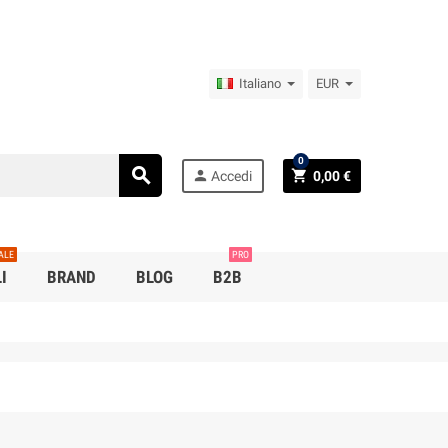
Italiano
EUR
0
search
person
shopping_cart
Accedi
0,00 €
ALE
PRO
I
BRAND
BLOG
B2B