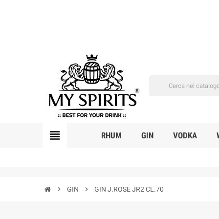
view_headline
RHUM
GIN
VODKA
chevron_right
GIN
chevron_right
GIN J.ROSE JR2 CL.70