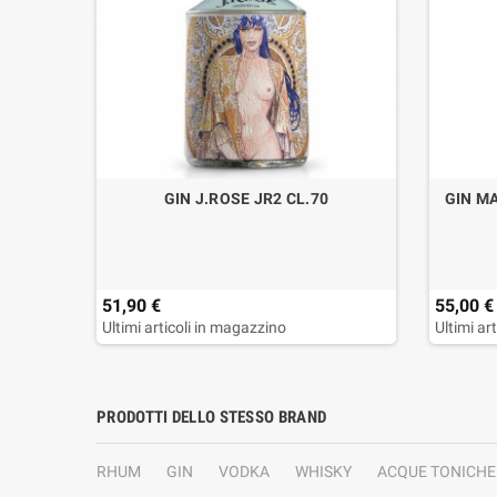
L.70
GIN J.ROSE JR2 CL.70
GIN M
51,90 €
55,00 €
Ultimi articoli in magazzino
Ultimi ar
PRODOTTI DELLO STESSO BRAND
RHUM
GIN
VODKA
WHISKY
ACQUE TONICHE