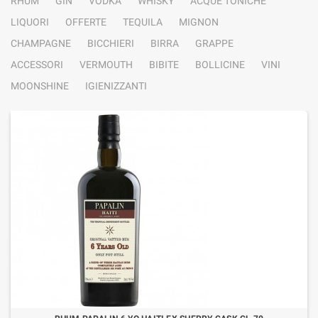
RHUM
GIN
VODKA
WHISKY
ACQUE TONICHE
LIQUORI
OFFERTE
TEQUILA
MIGNON
CHAMPAGNE
BICCHIERI
BIRRA
GRAPPE
ACCESSORI
VERMOUTH
BIBITE
BOLLICINE
VINI
MOONSHINE
IGIENIZZANTI