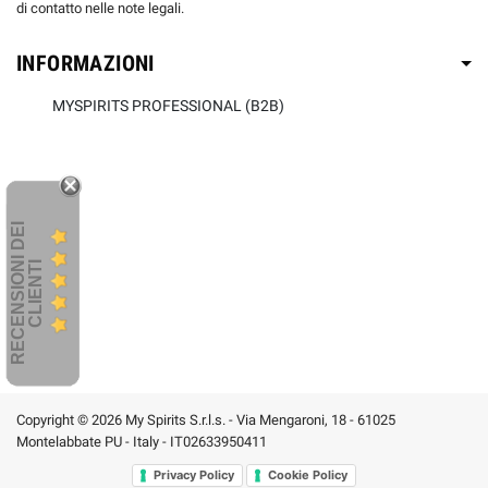
di contatto nelle note legali.
INFORMAZIONI
MYSPIRITS PROFESSIONAL (B2B)
R
E
C
E
N
S
I
O
I
D
E
I
C
L
I
E
N
T
N
I
Copyright © 2026 My Spirits S.r.l.s. - Via Mengaroni, 18 - 61025
Montelabbate PU - Italy - IT02633950411
Privacy Policy
Cookie Policy