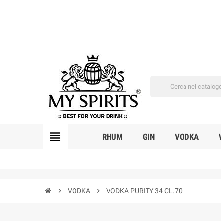
view_headline
RHUM
GIN
VODKA
chevron_right
VODKA
chevron_right
VODKA PURITY 34 CL.70