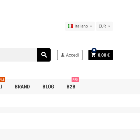
Italiano
EUR
0
search
person
shopping_cart
Accedi
0,00 €
ALE
PRO
I
BRAND
BLOG
B2B