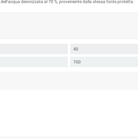
za dell’acqua deionizzata al 70 %, proveniente dalla stessa fonte protetta.
40
700