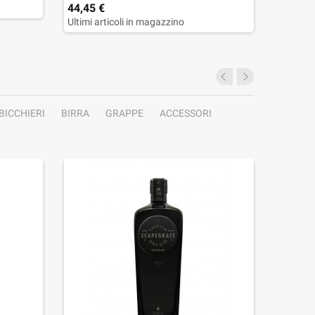
44,45 €
33,96 
Ultimi articoli in magazzino
Ultimi a
BICCHIERI
BIRRA
GRAPPE
ACCESSORI