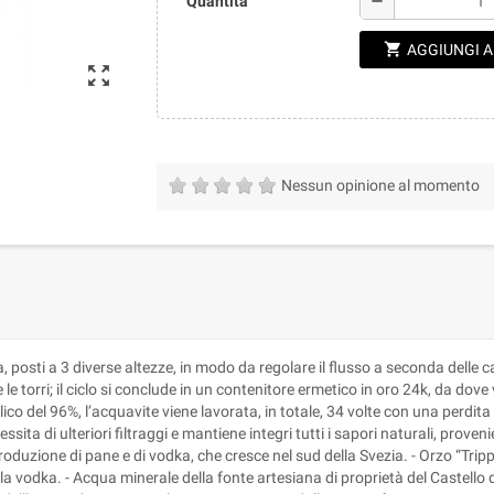
remove
Quantità
shopping_cart
AGGIUNGI 
zoom_out_map
Nessun opinione al momento
, posti a 3 diverse altezze, in modo da regolare il flusso a seconda delle car
le torri; il ciclo si conclude in un contenitore ermetico in oro 24k, da dov
ico del 96%, l’acquavite viene lavorata, in totale, 34 volte con una perdit
ita di ulteriori filtraggi e mantiene integri tutti i sapori naturali, proveni
oduzione di pane e di vodka, che cresce nel sud della Svezia. - Orzo “Trippl
a vodka. - Acqua minerale della fonte artesiana di proprietà del Castello di 