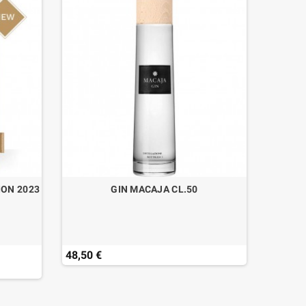
ION 2023
GIN MACAJA CL.50
GIN 
48,50 €
58,50 
Last ite