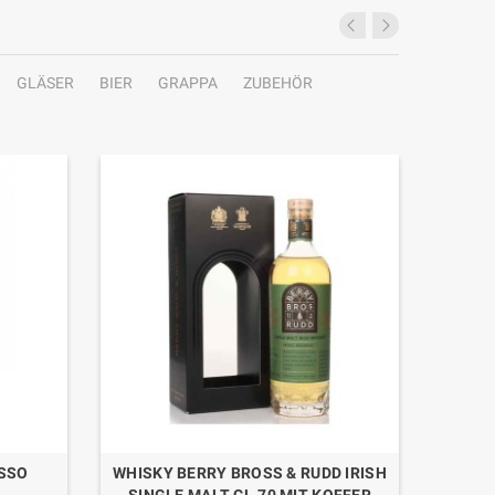
GLÄSER
BIER
GRAPPA
ZUBEHÖR
SSO
WHISKY BERRY BROSS & RUDD IRISH
VARNEL