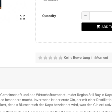
remove
Quantity
zoom_out_map
shopping_cart
ADD T
Keine Bewertung im Moment
e Gemeinschaft und das Wirtschaftswachstum der Region Still Bay in Kap
o besonders macht. Inverroche ist der erste Gin, der mit einer Destillati
lkert, der als Blumenreich des Kaps bezeichnet wird, was den Gin exklusiv