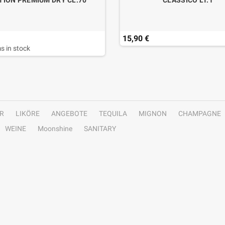
TION PREMIUM DRY CL.70
CLASSICO LT.1
15,90 €
s in stock
R
LIKÖRE
ANGEBOTE
TEQUILA
MIGNON
CHAMPAGNE
WEINE
Moonshine
SANITARY