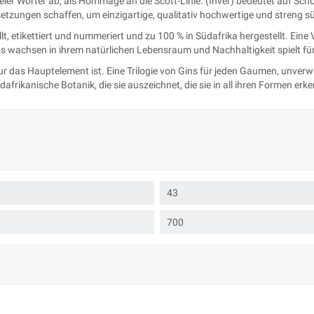
eier Wörter ab, als Hommage an die Scott-Linie. (Inver) bedeutet auf Sc
etzungen schaffen, um einzigartige, qualitativ hochwertige und streng s
lt, etikettiert und nummeriert und zu 100 % in Südafrika hergestellt. Ein
 wachsen in ihrem natürlichen Lebensraum und Nachhaltigkeit spielt für 
atur das Hauptelement ist. Eine Trilogie von Gins für jeden Gaumen, unver
dafrikanische Botanik, die sie auszeichnet, die sie in all ihren Formen e
43
700