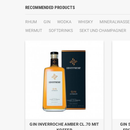
RECOMMENDED PRODUCTS
RHUM
GIN
WODKA
WHISKY
MINERALWASSE
WERMUT
SOFTDRINKS
SEKT UND CHAMPAGNER
AT"
GIN INVERROCHE AMBER CL.70 MIT
GIN