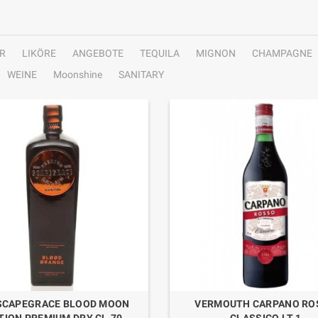
R
LIKÖRE
ANGEBOTE
TEQUILA
MIGNON
CHAMPAGNE
WEINE
Moonshine
SANITARY
 SCAPEGRACE BLOOD MOON
VERMOUTH CARPANO RO