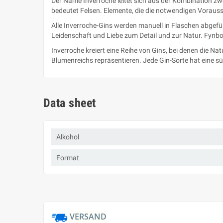
Der Name Inverroche leitet sich aus der Kombination zw
bedeutet Felsen. Elemente, die die notwendigen Vorauss
Alle Inverroche-Gins werden manuell in Flaschen abgefül
Leidenschaft und Liebe zum Detail und zur Natur. Fynbos
Inverroche kreiert eine Reihe von Gins, bei denen die N
Blumenreichs repräsentieren. Jede Gin-Sorte hat eine sü
Data sheet
Alkohol
Format
VERSAND