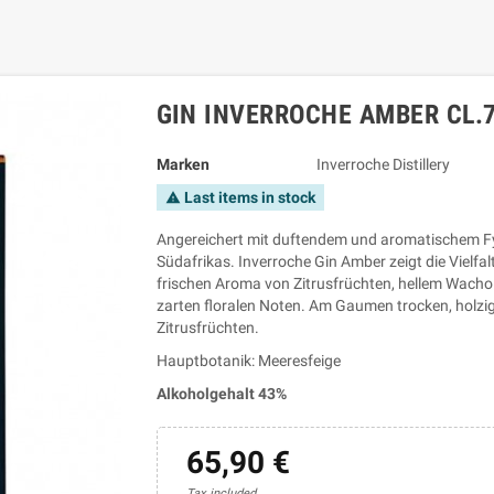
GIN INVERROCHE AMBER CL.7
Marken
Inverroche Distillery
Last items in stock
warning
Angereichert mit duftendem und aromatischem Fy
Südafrikas. Inverroche Gin Amber zeigt die Vielfa
frischen Aroma von Zitrusfrüchten, hellem Wachol
zarten floralen Noten. Am Gaumen trocken, holzi
Zitrusfrüchten.
Hauptbotanik: Meeresfeige
Alkoholgehalt 43%
65,90 €
Tax included