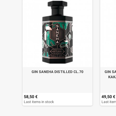
RE N°8
GIN SANEHA DISTILLED CL.70
GIN S
N
KAK
58,50 €
49,50 €
Last items in stock
Last item