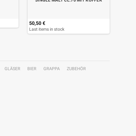
SINGLE MALT CL.70 MIT KOFFER
50,50 €
30,90 
Last items in stock
GLÄSER
BIER
GRAPPA
ZUBEHÖR