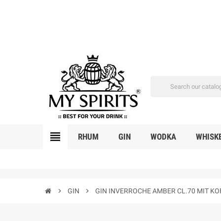
view_headline
RHUM
GIN
WODKA
WHISK
chevron_right
GIN
chevron_right
GIN INVERROCHE AMBER CL.70 MIT KO