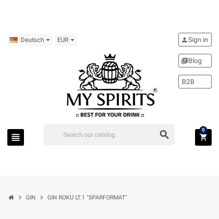
Sign in
person
Deutsch
EUR
Blog
library_books
B2B
0
search
view_headline
shopping_cart
chevron_right
chevron_right
GIN
GIN ROKU LT.1 "SPARFORMAT"