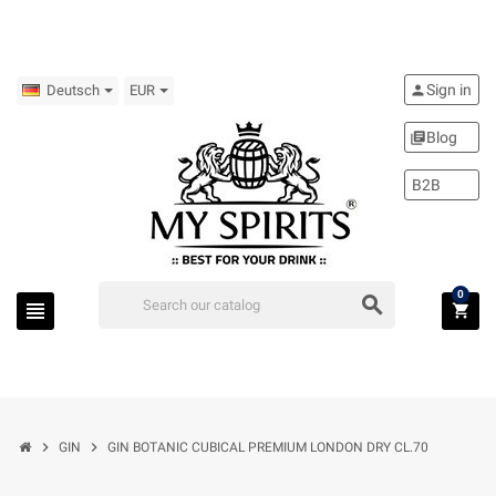
Sign in
person
Deutsch
EUR
Blog
library_books
B2B
0
search
view_headline
shopping_cart
chevron_right
chevron_right
GIN
GIN BOTANIC CUBICAL PREMIUM LONDON DRY CL.70