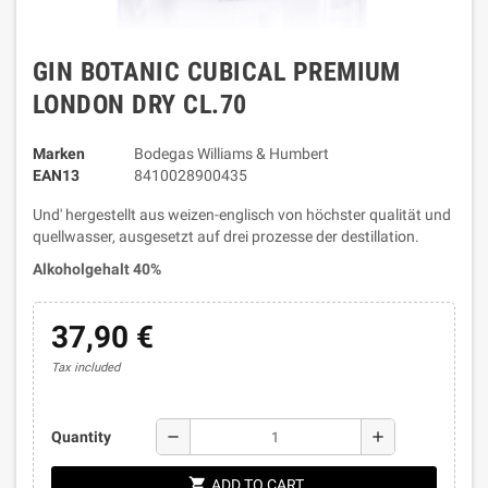
GIN BOTANIC CUBICAL PREMIUM
LONDON DRY CL.70
Marken
Bodegas Williams & Humbert
EAN13
8410028900435
Und' hergestellt aus weizen-englisch von höchster qualität und
quellwasser, ausgesetzt auf drei prozesse der destillation.
Alkoholgehalt 40%
37,90 €
Tax included
remove
add
Quantity
shopping_cart
ADD TO CART