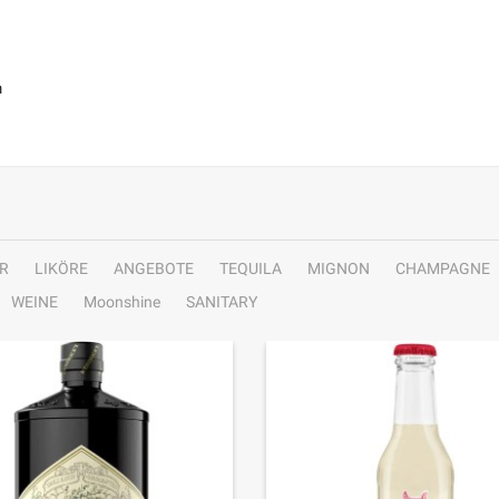
m
R
LIKÖRE
ANGEBOTE
TEQUILA
MIGNON
CHAMPAGNE
WEINE
Moonshine
SANITARY