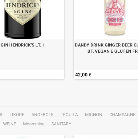
GIN HENDRICK'S LT. 1
DANDY DRINK GINGER BEER CL
BT. VEGAN E GLUTEN F
42,00 €
R
LIKÖRE
ANGEBOTE
TEQUILA
MIGNON
CHAMPAGNE
WEINE
Moonshine
SANITARY