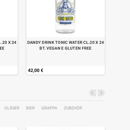
.20 X 24
DANDY DRINK TONIC WATER CL.20 X 24
DAND
REE
BT. VEGAN E GLUTEN FREE
CL.20 
42,00 €
42,00 
GLÄSER
BIER
GRAPPA
ZUBEHÖR