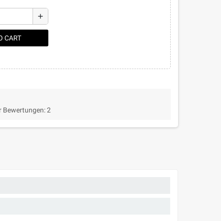
add
O CART
r Bewertungen:
2