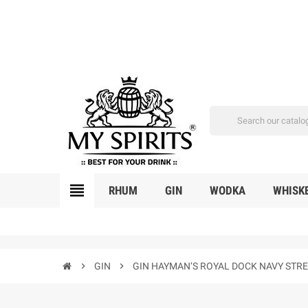
view_headline
RHUM
GIN
WODKA
WHISK
chevron_right
GIN
chevron_right
GIN HAYMAN’S ROYAL DOCK NAVY STR