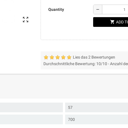
remove
Quantity
zoom_out_map
shopping_cart
ADD T
Lies das 2 Bewertungen
Durchschnittliche Bewertung:
10
/10 -
Anzahl de
57
700