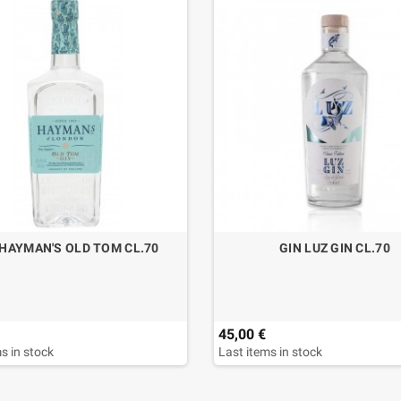
 HAYMAN'S OLD TOM CL.70
GIN LUZ GIN CL.70
45,00 €
s in stock
Last items in stock