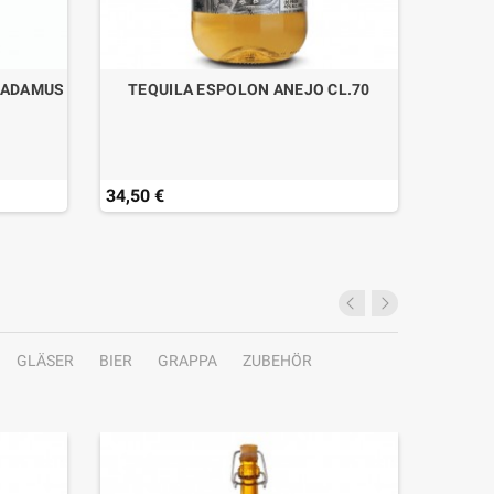
TRADAMUS
TEQUILA ESPOLON ANEJO CL.70
VERMO
34,50 €
23,50 
GLÄSER
BIER
GRAPPA
ZUBEHÖR