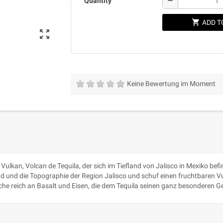
remove
Quantity
shopping_cart
ADD T
zoom_out_map
Keine Bewertung im Moment
ulkan, Volcan de Tequila, der sich im Tiefland von Jalisco in Mexiko bef
d und die Topographie der Region Jalisco und schuf einen fruchtbaren V
che reich an Basalt und Eisen, die dem Tequila seinen ganz besonderen 