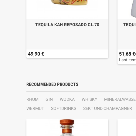
O CL.70
TEQUILA KAH REPOSADO CL.70
TEQUI
49,90 €
51,68 €
Last item
RECOMMENDED PRODUCTS
RHUM
GIN
WODKA
WHISKY
MINERALWASSE
WERMUT
SOFTDRINKS
SEKT UND CHAMPAGNER