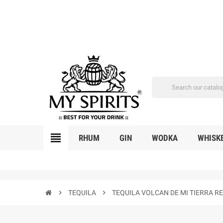
view_headline
RHUM
GIN
WODKA
WHISK
chevron_right
TEQUILA
chevron_right
TEQUILA VOLCAN DE MI TIERRA R