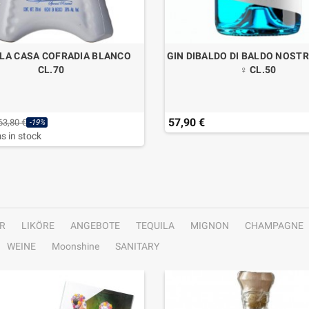
LA CASA COFRADIA BLANCO
GIN DIBALDO DI BALDO NOS
CL.70
♀ CL.50
57,90 €
63,80 €
-19%
s in stock
R
LIKÖRE
ANGEBOTE
TEQUILA
MIGNON
CHAMPAGNE
WEINE
Moonshine
SANITARY