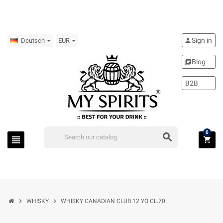
Sign in
person
Deutsch
EUR
Blog
library_books
B2B
0
search
view_headline
shopping_cart
chevron_right
chevron_right
WHISKY
WHISKY CANADIAN CLUB 12 YO CL.70