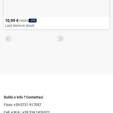
10,99 €
14,65 €
-25%
Last items in stock
Dubbi o Info ? Contattaci
Fisso: +39 0721 917057
Cell. e W.A.: +39 334 1426521