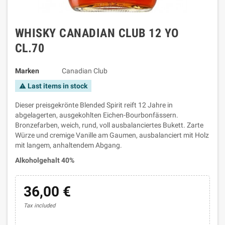
WHISKY CANADIAN CLUB 12 YO
CL.70
Marken
Canadian Club
Last items in stock
warning
Dieser preisgekrönte Blended Spirit reift 12 Jahre in
abgelagerten, ausgekohlten Eichen-Bourbonfässern.
Bronzefarben, weich, rund, voll ausbalanciertes Bukett. Zarte
Würze und cremige Vanille am Gaumen, ausbalanciert mit Holz
mit langem, anhaltendem Abgang.
Alkoholgehalt 40%
36,00 €
Tax included