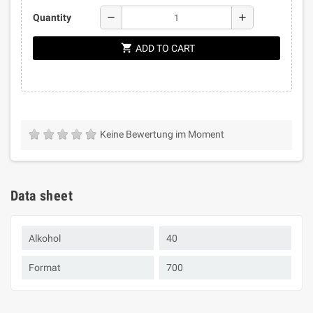
remove
add
Quantity
shopping_cart
ADD TO CART
Keine Bewertung im Moment
Data sheet
Alkohol
40
Format
700