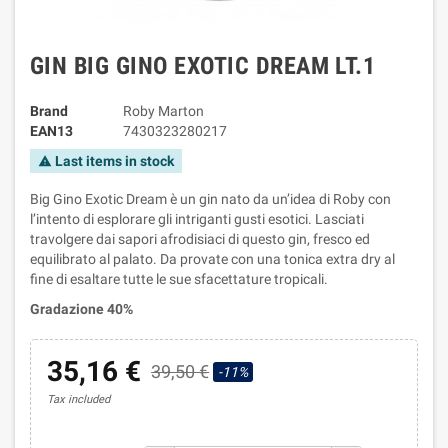
GIN BIG GINO EXOTIC DREAM LT.1
Brand
Roby Marton
EAN13
7430323280217
Last items in stock
warning
Big Gino Exotic Dream è un gin nato da un’idea di Roby con
l’intento di esplorare gli intriganti gusti esotici. Lasciati
travolgere dai sapori afrodisiaci di questo gin, fresco ed
equilibrato al palato. Da provate con una tonica extra dry al
fine di esaltare tutte le sue sfacettature tropicali.
Gradazione 40%
35,16 €
39,50 €
-11%
Tax included