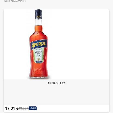
IGIENIZZANTI
APEROL LT.1
17,01 €
18,90 €
-10%