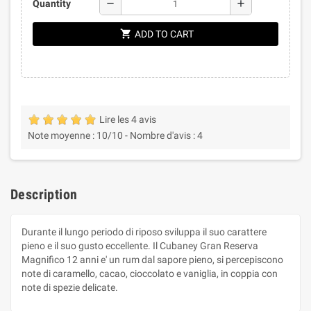
remove
add
Quantity
shopping_cart
ADD TO CART
Lire les 4 avis
Note moyenne :
10
/10 -
Nombre d'avis :
4
Description
Durante il lungo periodo di riposo sviluppa il suo carattere
pieno e il suo gusto eccellente. Il Cubaney Gran Reserva
Magnifico 12 anni e' un rum dal sapore pieno, si percepiscono
note di caramello, cacao, cioccolato e vaniglia, in coppia con
note di spezie delicate.