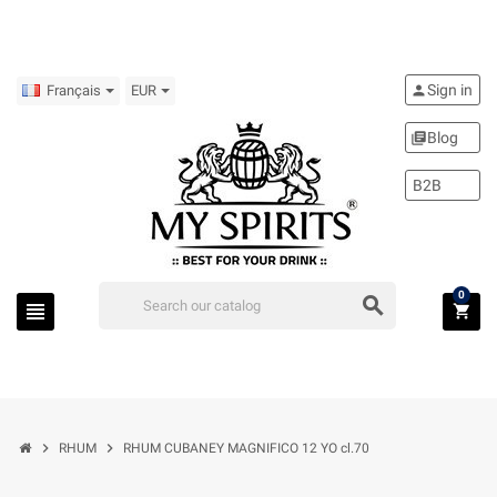
Sign in
person
Français
EUR
Blog
library_books
B2B
0
search
view_headline
shopping_cart
chevron_right
chevron_right
RHUM
RHUM CUBANEY MAGNIFICO 12 YO cl.70