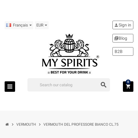
Sign in
person
Français
EUR
Blog
library_books
B2B
0
search
view_headline
shopping_cart
chevron_right
chevron_right
VERMOUTH
VERMOUTH DEL PROFESSORE BIANCO CL.75