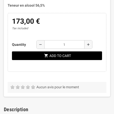
Teneur en alcool 56,5%
173,00 €
Tax included
remove
add
Quantity
shopping_cart
ADD TO CART
Aucun avis pour le moment
Description