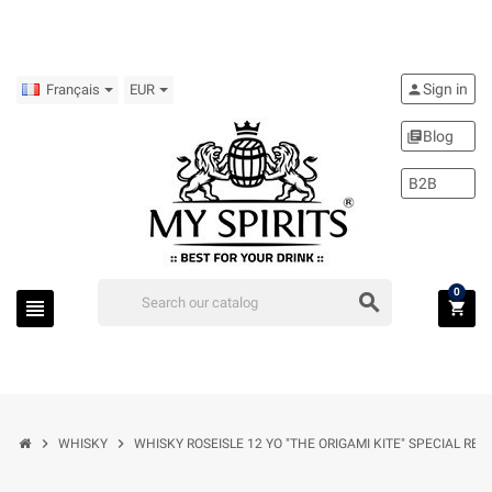
Sign in
person
Français
EUR
Blog
library_books
B2B
0
search
view_headline
shopping_cart
chevron_right
chevron_right
WHISKY
WHISKY ROSEISLE 12 YO "THE ORIGAMI KITE" SPECIAL REL