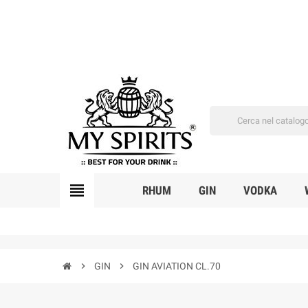
view_headline
RHUM
GIN
VODKA
chevron_right
GIN
chevron_right
GIN AVIATION CL.70