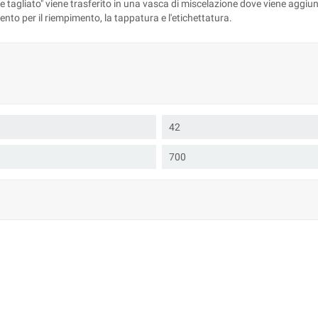
cuore tagliato" viene trasferito in una vasca di miscelazione dove viene agg
mento per il riempimento, la tappatura e l'etichettatura.
42
700