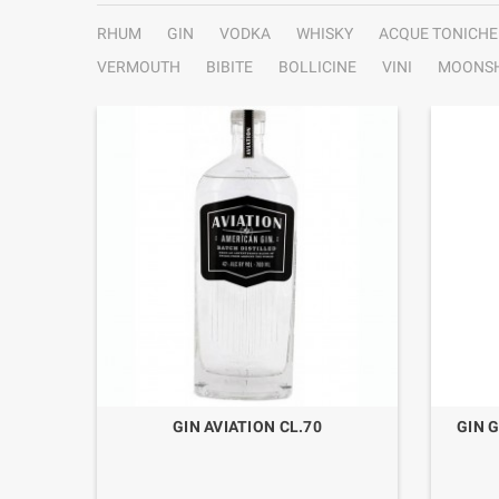
RHUM
GIN
VODKA
WHISKY
ACQUE TONICHE
VERMOUTH
BIBITE
BOLLICINE
VINI
MOONSH
D CL.70
GIN AVIATION CL.70
GIN 