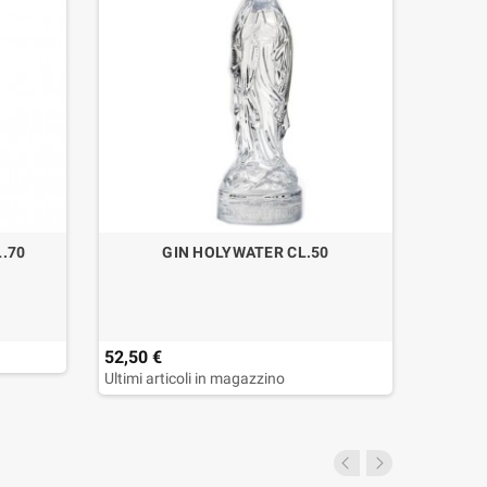
L.70
GIN HOLYWATER CL.50
GIN ST
52,50 €
41,50 
Ultimi articoli in magazzino