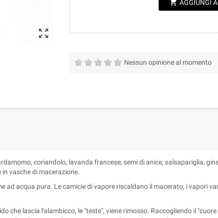
shopping_cart
AGGIUNGI 
zoom_out_map
Nessun opinione al momento
 cardamomo, coriandolo, lavanda francese, semi di anice, salsapariglia, gi
e in vasche di macerazione.
e ad acqua pura. Le camicie di vapore riscaldano il macerato, i vapori va
che lascia l'alambicco, le "teste", viene rimosso. Raccogliendo il "cuore del