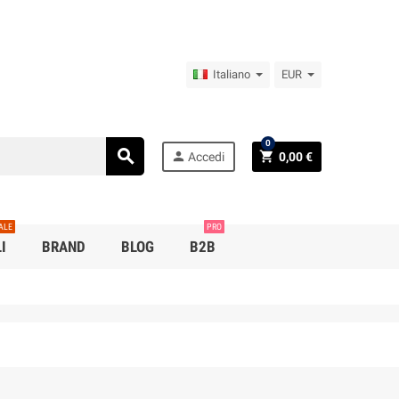
Italiano
EUR
0
search
person
shopping_cart
Accedi
0,00 €
ALE
PRO
I
BRAND
BLOG
B2B