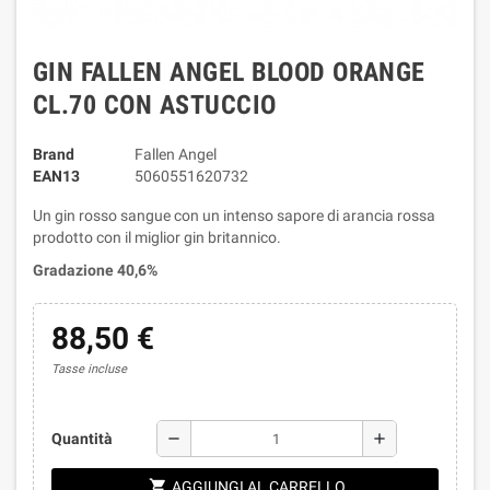
GIN FALLEN ANGEL BLOOD ORANGE
CL.70 CON ASTUCCIO
Brand
Fallen Angel
EAN13
5060551620732
Un gin rosso sangue con un intenso sapore di arancia rossa
prodotto con il miglior gin britannico.
Gradazione 40,6%
88,50 €
Tasse incluse
remove
add
Quantità
shopping_cart
AGGIUNGI AL CARRELLO