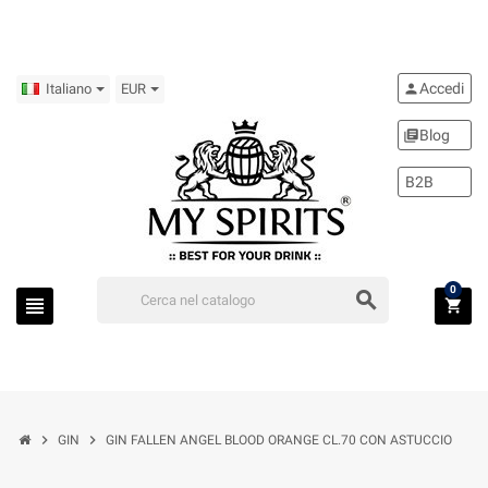
Accedi
person
Italiano
EUR
Blog
library_books
B2B
0
search
view_headline
shopping_cart
chevron_right
chevron_right
GIN
GIN FALLEN ANGEL BLOOD ORANGE CL.70 CON ASTUCCIO