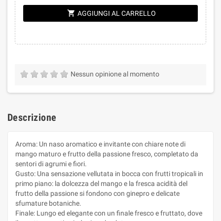
shopping_cart
AGGIUNGI AL CARRELLO
Nessun opinione al momento
Descrizione
Aroma: Un naso aromatico e invitante con chiare note di
mango maturo e frutto della passione fresco, completato da
sentori di agrumi e fiori.
Gusto: Una sensazione vellutata in bocca con frutti tropicali in
primo piano: la dolcezza del mango e la fresca acidità del
frutto della passione si fondono con ginepro e delicate
sfumature botaniche.
Finale: Lungo ed elegante con un finale fresco e fruttato, dove