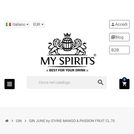
Accedi
person
Italiano
EUR
Blog
library_books
B2B
0
search
view_headline
shopping_cart
chevron_right
chevron_right
GIN
GIN JUNE by G’VINE MANGO & PASSION FRUIT CL.70