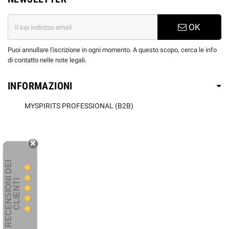
OK
Puoi annullare l'iscrizione in ogni momento. A questo scopo, cerca le info
di contatto nelle note legali.
INFORMAZIONI
MYSPIRITS PROFESSIONAL (B2B)
R
E
C
E
N
S
I
O
I
D
E
I
C
L
I
E
N
T
N
I