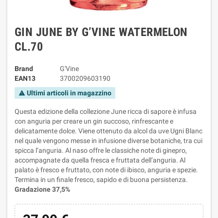
GIN JUNE BY G’VINE WATERMELON
CL.70
Brand
G'Vine
EAN13
3700209603190
Ultimi articoli in magazzino
warning
Questa edizione della collezione June ricca di sapore è infusa
con anguria per creare un gin succoso, rinfrescante e
delicatamente dolce. Viene ottenuto da alcol da uve Ugni Blanc
nel quale vengono messe in infusione diverse botaniche, tra cui
spicca l’anguria. Al naso offre le classiche note di ginepro,
accompagnate da quella fresca e fruttata dell’anguria. Al
palato è fresco e fruttato, con note di ibisco, anguria e spezie.
Termina in un finale fresco, sapido e di buona persistenza.
Gradazione 37,5%