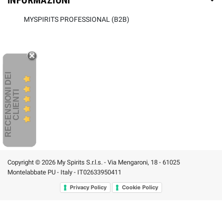
INFORMAZIONI
MYSPIRITS PROFESSIONAL (B2B)
R
E
C
E
N
S
I
O
I
D
E
I
C
L
I
E
N
T
N
I
Copyright © 2026 My Spirits S.r.l.s. - Via Mengaroni, 18 - 61025
Montelabbate PU - Italy - IT02633950411
Privacy Policy
Cookie Policy