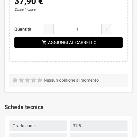
37,90 €
Tasse incluse
remove
add
Quantità
shopping_cart
AGGIUNGI AL CARRELLO
Nessun opinione al momento
Scheda tecnica
Gradazione
37,5