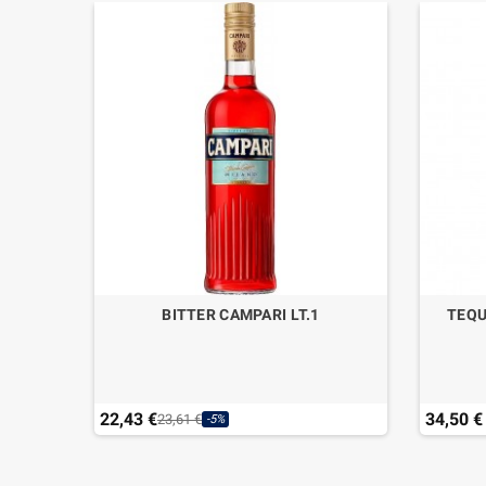
CL.70
BITTER CAMPARI LT.1
TEQU
22,43 €
34,50 €
23,61 €
-5%