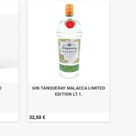
0
GIN TANQUERAY MALACCA LIMITED
DANDY 
EDITION LT.1.
B
32,50 €
42,00 