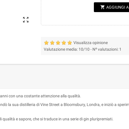
shopping_cart
AGGIUNGI 
zoom_out_map
Visualizza opinione
Valutazione media:
10
/10 -
Nº valutazioni:
1
anni con una costante attenzione alla qualità.
ò la sua distilleria di Vine Street a Bloomsbury, Londra, e iniziò a sperim
qualità e sapore, che si traduce in una serie di gin pluripremiati.