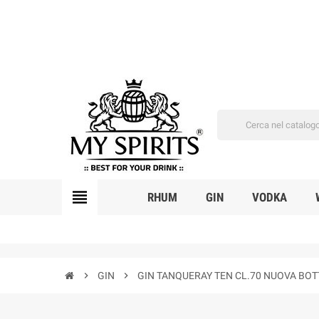
view_headline
RHUM
GIN
VODKA
chevron_right
GIN
chevron_right
GIN TANQUERAY TEN CL.70 NUOVA BOT