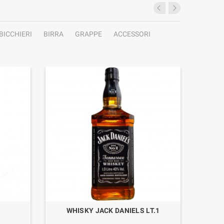
BICCHIERI
BIRRA
GRAPPE
ACCESSORI
WHISKY JACK DANIELS LT.1
RHUM