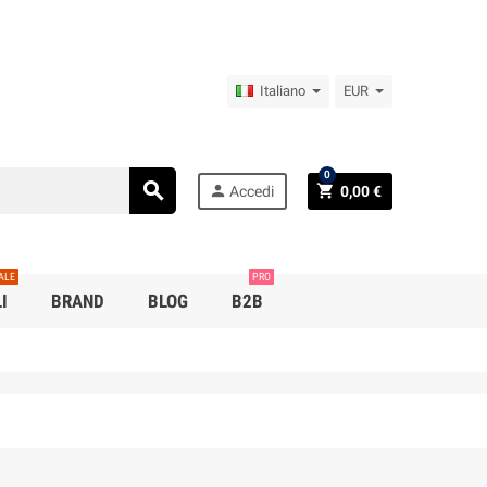
Italiano
EUR
0
search
person
shopping_cart
Accedi
0,00 €
ALE
PRO
I
BRAND
BLOG
B2B