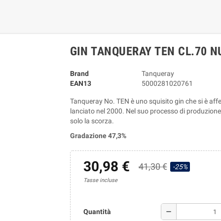
GIN TANQUERAY TEN CL.70 N
Brand
Tanqueray
EAN13
5000281020761
Tanqueray No. TEN è uno squisito gin che si è af
lanciato nel 2000. Nel suo processo di produzione
solo la scorza.
Gradazione 47,3%
30,98 €
41,30 €
-25%
Tasse incluse
remove
Quantità