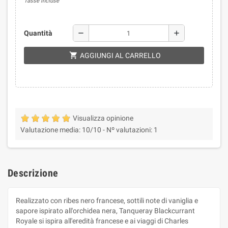
Tasse incluse
remove
add
Quantità
shopping_cart
AGGIUNGI AL CARRELLO
Visualizza opinione
Valutazione media:
10
/10 -
Nº valutazioni:
1
Descrizione
Realizzato con ribes nero francese, sottili note di vaniglia e
sapore ispirato all'orchidea nera, Tanqueray Blackcurrant
Royale si ispira all'eredità francese e ai viaggi di Charles