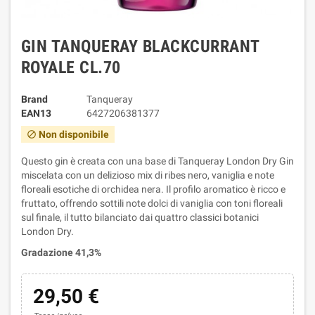
GIN TANQUERAY BLACKCURRANT
ROYALE CL.70
Brand
Tanqueray
EAN13
6427206381377
Non disponibile
block
Questo gin è creata con una base di Tanqueray London Dry Gin
miscelata con un delizioso mix di ribes nero, vaniglia e note
floreali esotiche di orchidea nera. Il profilo aromatico è ricco e
fruttato, offrendo sottili note dolci di vaniglia con toni floreali
sul finale, il tutto bilanciato dai quattro classici botanici
London Dry.
Gradazione 41,3%
29,50 €