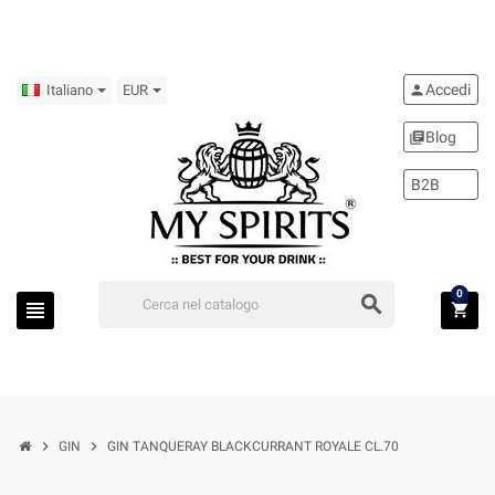
Accedi
person
Italiano
EUR
Blog
library_books
B2B
0
search
view_headline
shopping_cart
chevron_right
chevron_right
GIN
GIN TANQUERAY BLACKCURRANT ROYALE CL.70