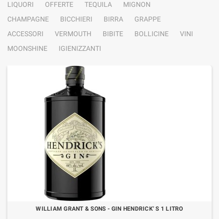
LIQUORI
OFFERTE
TEQUILA
MIGNON
CHAMPAGNE
BICCHIERI
BIRRA
GRAPPE
ACCESSORI
VERMOUTH
BIBITE
BOLLICINE
VINI
MOONSHINE
IGIENIZZANTI
WILLIAM GRANT & SONS - GIN HENDRICK' S 1 LITRO