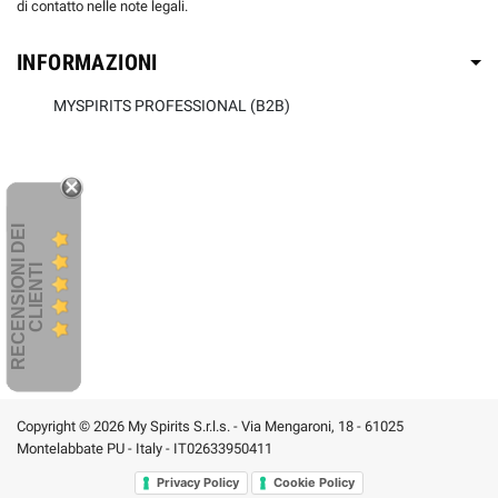
di contatto nelle note legali.
INFORMAZIONI
MYSPIRITS PROFESSIONAL (B2B)
R
E
C
E
N
S
I
O
I
D
E
I
C
L
I
E
N
T
N
I
Copyright © 2026 My Spirits S.r.l.s. - Via Mengaroni, 18 - 61025
Montelabbate PU - Italy - IT02633950411
Privacy Policy
Cookie Policy