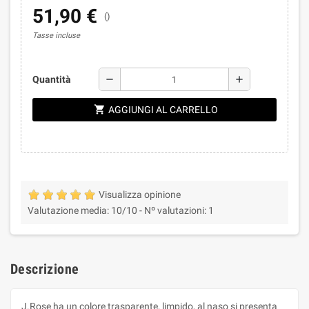
51,90 €
()
Tasse incluse
remove
add
Quantità
shopping_cart
AGGIUNGI AL CARRELLO
Visualizza opinione
Valutazione media:
10
/10 -
Nº valutazioni:
1
Descrizione
J.Rose ha un colore trasparente, limpido, al naso si presenta