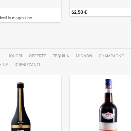
62,50 €
ticoli in magazzino
LIQUORI
OFFERTE
TEQUILA
MIGNON
CHAMPAGNE
INE
IGIENIZZANTI