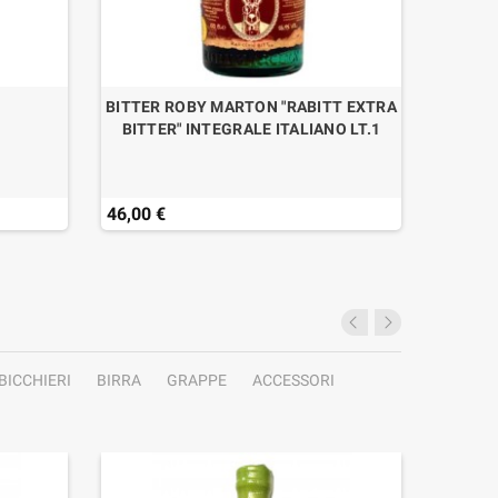
BITTER ROBY MARTON "RABITT EXTRA
BRAN
BITTER" INTEGRALE ITALIANO LT.1
46,00 €
22,90 
Ultimi a
BICCHIERI
BIRRA
GRAPPE
ACCESSORI