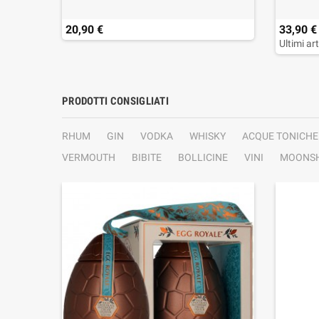
20,90 €
33,90 €
Ultimi ar
PRODOTTI CONSIGLIATI
RHUM
GIN
VODKA
WHISKY
ACQUE TONICHE
VERMOUTH
BIBITE
BOLLICINE
VINI
MOONSH