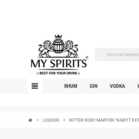
view_headline
RHUM
GIN
VODKA
chevron_right
LIQUORI
chevron_right
BITTER ROBY MARTON "RABITT EXT