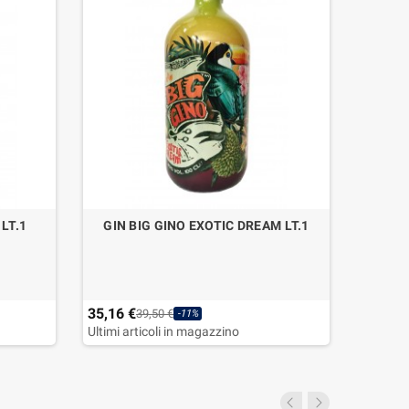
LT.1
GIN BIG GINO EXOTIC DREAM LT.1
GIN
ITAL
35,16 €
60,70 
39,50 €
-11%
Ultimi articoli in magazzino