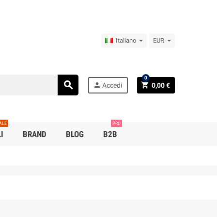
Italiano
EUR
0
search
person
shopping_cart
Accedi
0,00 €
ALE
PRO
I
BRAND
BLOG
B2B