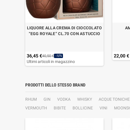
ERRA
LIQUORE ALLA CREMA DI CIOCCOLATO
AM
“EGG ROYALE” CL.70 CON ASTUCCIO
36,45 €
22,00 €
40,50 €
-10%
Ultimi articoli in magazzino
PRODOTTI DELLO STESSO BRAND
RHUM
GIN
VODKA
WHISKY
ACQUE TONICHE
VERMOUTH
BIBITE
BOLLICINE
VINI
MOONSH