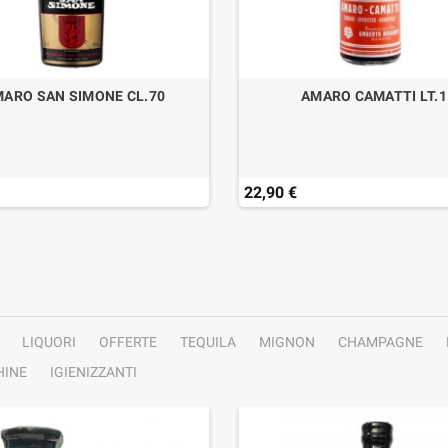
ARO SAN SIMONE CL.70
AMARO CAMATTI LT.1
22,90 €
LIQUORI
OFFERTE
TEQUILA
MIGNON
CHAMPAGNE
INE
IGIENIZZANTI