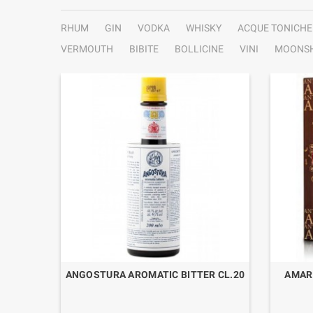
RHUM
GIN
VODKA
WHISKY
ACQUE TONICHE
VERMOUTH
BIBITE
BOLLICINE
VINI
MOONSH
ONE
ANGOSTURA AROMATIC BITTER CL.20
AMARO
 CL.70