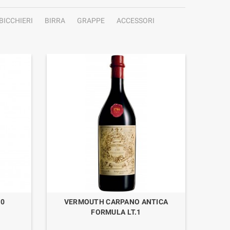
BICCHIERI
BIRRA
GRAPPE
ACCESSORI
70
VERMOUTH CARPANO ANTICA
GIN F
FORMULA LT.1