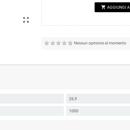
shopping_cart
AGGIUNGI 
zoom_out_map
Nessun opinione al momento
26,9
1000