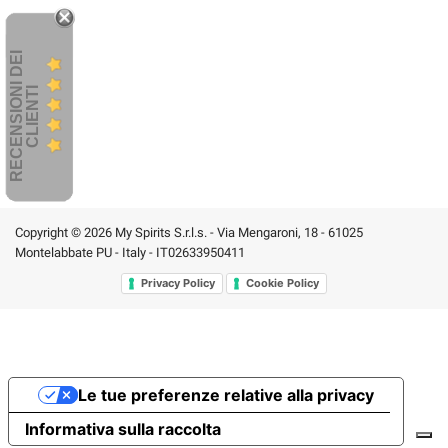
R
E
C
E
N
S
I
O
I
D
E
I
C
L
I
E
N
T
N
I
Copyright © 2026 My Spirits S.r.l.s. - Via Mengaroni, 18 - 61025
Montelabbate PU - Italy - IT02633950411
Privacy Policy
Cookie Policy
Le tue preferenze relative alla privacy
Informativa sulla raccolta