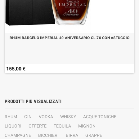
RHUM BARCELÓ IMPERIAL 40 ANIVERSARIO CL.70 CON ASTUCCIO
155,00 €
PRODOTTI PIÙ VISUALIZZATI
RHUM
GIN
VODKA
WHISKY
ACQUE TONICHE
LIQUORI
OFFERTE
TEQUILA
MIGNON
CHAMPAGNE
BICCHIERI
BIRRA
GRAPPE