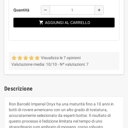
remove
add
Quantità
shopping_cart
AGGIUNGI AL CARRELLO
Visualizza le 7 opinioni
Valutazione media:
10
/10 -
Nº valutazioni:
7
Descrizione
Ron Barceló Imperial Onyx ha una maturità fino a 10 anni in
botti di rovere americano con un alto grado di tostatura,
accuratamente selezionato da esperti bottai. Il risultato di
questo processo è l'edizione limitata nel tempo di uno
straordinario rum ambrato di mogano, corpo robusto,