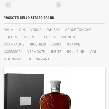
PRODOTTI DELLO STESSO BRAND
RHUM
GIN
VODKA
WHISKY
ACQUE TONICHE
LIQUORI
OFFERTE
TEQUILA
MIGNON
CHAMPAGNE
BICCHIERI
BIRRA
GRAPPE
ACCESSORI
VERMOUTH
BIBITE
BOLLICINE
VINI
MOONSHINE
IGIENIZZANTI