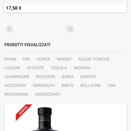
17,50 €
PRODOTTI VISUALIZZATI
RHUM
GIN
VODKA
WHISKY
ACQUE TONICHE
LIQUORI
OFFERTE
TEQUILA
MIGNON
CHAMPAGNE
BICCHIERI
BIRRA
GRAPPE
ACCESSORI
VERMOUTH
BIBITE
BOLLICINE
VINI
MOONSHINE
IGIENIZZANTI