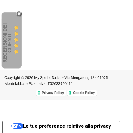
R
E
C
E
N
S
I
O
I
D
E
I
C
L
I
E
N
T
N
I
Copyright © 2026 My Spirits S.r.l.s. - Via Mengaroni, 18 - 61025
Montelabbate PU - Italy - IT02633950411
Privacy Policy
Cookie Policy
Le tue preferenze relative alla privacy