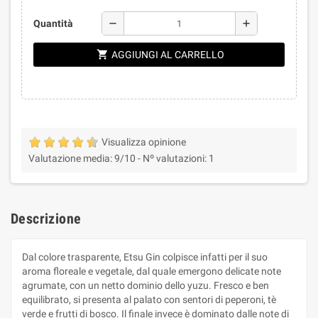
remove
add
Quantità
shopping_cart
AGGIUNGI AL CARRELLO
Visualizza opinione
Valutazione media:
9
/10 -
Nº valutazioni:
1
Descrizione
Dal colore trasparente, Etsu Gin colpisce infatti per il suo
aroma floreale e vegetale, dal quale emergono delicate note
agrumate, con un netto dominio dello yuzu. Fresco e ben
equilibrato, si presenta al palato con sentori di peperoni, tè
verde e frutti di bosco. Il finale invece è dominato dalle note di