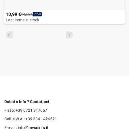
10,99 €
14,65 €
-25%
Last items in stock
Dubbi o Info ? Contattaci
Fisso: +39 0721 917057
Cell. e W.A.: +39 334 1426521
E-mail :
info@myspirits.it