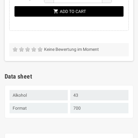
shopping_cart
ADD TO CART
Keine Bewertung im Moment
Data sheet
Alkohol
43
Format
700