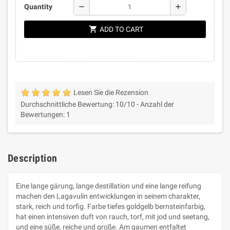
remove
add
Quantity
shopping_cart
ADD TO CART
Lesen Sie die Rezension
Durchschnittliche Bewertung:
10
/10 -
Anzahl der
Bewertungen:
1
Description
Eine lange gärung, lange destillation und eine lange reifung
machen den Lagavulin entwicklungen in seinem charakter,
stark, reich und torfig. Farbe tiefes goldgelb bernsteinfarbig,
hat einen intensiven duft von rauch, torf, mit jod und seetang,
und eine süße, reiche und große. Am gaumen entfaltet