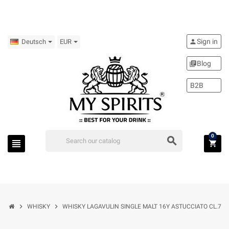
Sign in
person
Deutsch
EUR
Blog
library_books
B2B
0
search
view_headline
shopping_cart
chevron_right
chevron_right
WHISKY
WHISKY LAGAVULIN SINGLE MALT 16Y ASTUCCIATO CL.70