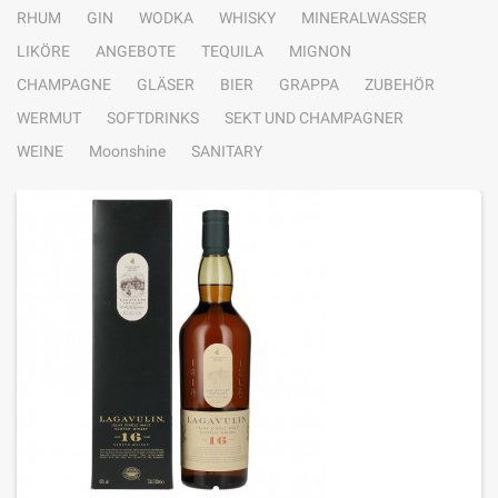
RHUM
GIN
WODKA
WHISKY
MINERALWASSER
LIKÖRE
ANGEBOTE
TEQUILA
MIGNON
CHAMPAGNE
GLÄSER
BIER
GRAPPA
ZUBEHÖR
WERMUT
SOFTDRINKS
SEKT UND CHAMPAGNER
WEINE
Moonshine
SANITARY