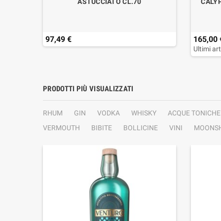
ASTUCCIATO CL.70
CALYP
97,49 €
165,00 
Ultimi ar
PRODOTTI PIÙ VISUALIZZATI
RHUM
GIN
VODKA
WHISKY
ACQUE TONICHE
VERMOUTH
BIBITE
BOLLICINE
VINI
MOONSH