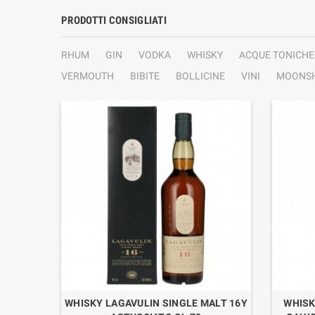
PRODOTTI CONSIGLIATI
RHUM
GIN
VODKA
WHISKY
ACQUE TONICHE
VERMOUTH
BIBITE
BOLLICINE
VINI
MOONSH
WHISKY LAGAVULIN SINGLE MALT 16Y
WHISK