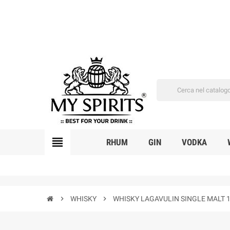
view_headline
RHUM
GIN
VODKA
chevron_right
WHISKY
chevron_right
WHISKY LAGAVULIN SINGLE MALT 1