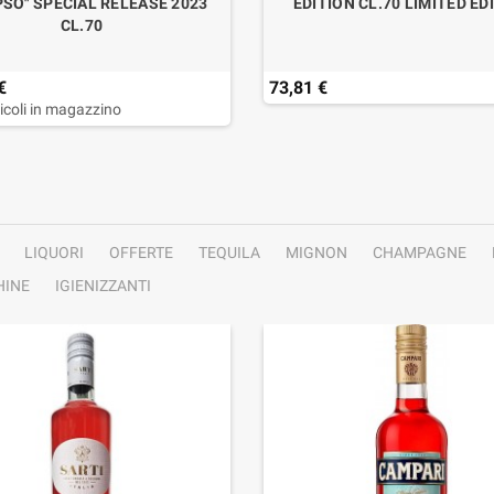
SO" SPECIAL RELEASE 2023
EDITION CL.70 LIMITED ED
CL.70
€
73,81 €
ticoli in magazzino
LIQUORI
OFFERTE
TEQUILA
MIGNON
CHAMPAGNE
INE
IGIENIZZANTI