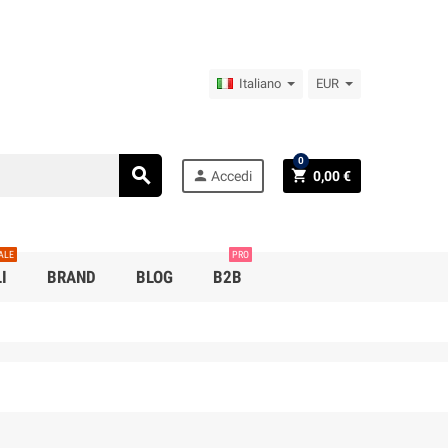
Italiano
EUR
0
search
person
shopping_cart
Accedi
0,00 €
ALE
PRO
I
BRAND
BLOG
B2B