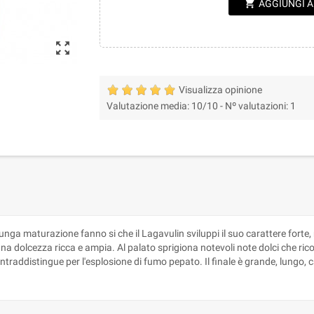
shopping_cart
AGGIUNGI 
zoom_out_map
Visualizza opinione
Valutazione media:
10
/10 -
Nº valutazioni:
1
unga maturazione fanno si che il Lagavulin sviluppi il suo carattere forte
na dolcezza ricca e ampia. Al palato sprigiona notevoli note dolci che rico
contraddistingue per l'esplosione di fumo pepato. Il finale è grande, lungo,