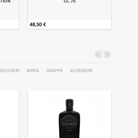
ITION
CL.70
48,50 €
82,50 
BICCHIERI
BIRRA
GRAPPE
ACCESSORI