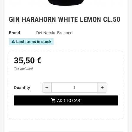
GIN HARAHORN WHITE LEMON CL.50
Brand
Det Norske Brenneri
Last items in stock
warning
35,50 €
Tax included
remove
add
Quantity
shopping_cart
ADD TO CART