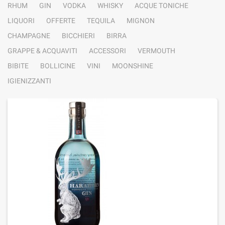
RHUM
GIN
VODKA
WHISKY
ACQUE TONICHE
LIQUORI
OFFERTE
TEQUILA
MIGNON
CHAMPAGNE
BICCHIERI
BIRRA
GRAPPE & ACQUAVITI
ACCESSORI
VERMOUTH
BIBITE
BOLLICINE
VINI
MOONSHINE
IGIENIZZANTI