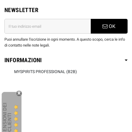
NEWSLETTER
OK
Puoi annullare l'iscrizione in ogni momento. A questo scopo, cerca le info
di contatto nelle note legali.
INFORMAZIONI
MYSPIRITS PROFESSIONAL (B2B)
R
E
C
E
N
S
I
O
I
D
E
I
C
L
I
E
N
T
N
I