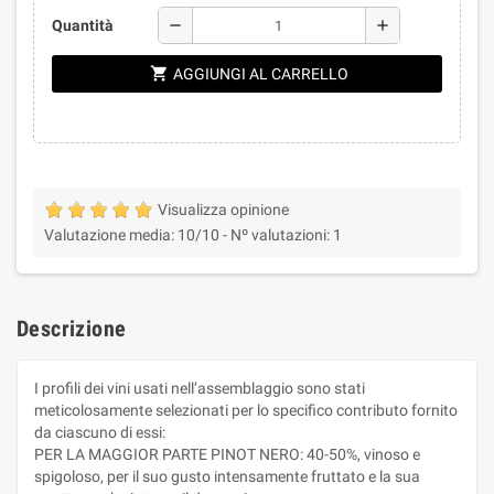
remove
add
Quantità
shopping_cart
AGGIUNGI AL CARRELLO
Visualizza opinione
Valutazione media:
10
/10 -
Nº valutazioni:
1
Descrizione
I profili dei vini usati nell’assemblaggio sono stati
meticolosamente selezionati per lo specifico contributo fornito
da ciascuno di essi:
PER LA MAGGIOR PARTE PINOT NERO: 40-50%, vinoso e
spigoloso, per il suo gusto intensamente fruttato e la sua