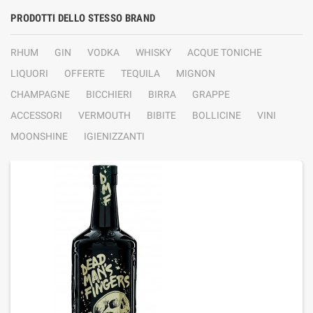
PRODOTTI DELLO STESSO BRAND
RHUM
GIN
VODKA
WHISKY
ACQUE TONICHE
LIQUORI
OFFERTE
TEQUILA
MIGNON
CHAMPAGNE
BICCHIERI
BIRRA
GRAPPE
ACCESSORI
VERMOUTH
BIBITE
BOLLICINE
VINI
MOONSHINE
IGIENIZZANTI