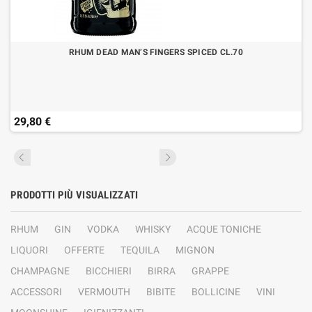
RHUM DEAD MAN’S FINGERS SPICED CL.70
29,80 €
PRODOTTI PIÙ VISUALIZZATI
RHUM
GIN
VODKA
WHISKY
ACQUE TONICHE
LIQUORI
OFFERTE
TEQUILA
MIGNON
CHAMPAGNE
BICCHIERI
BIRRA
GRAPPE
ACCESSORI
VERMOUTH
BIBITE
BOLLICINE
VINI