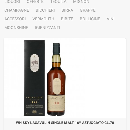
LIQUORI
OFFERTE
TEQUILA
MIGNON
CHAMPAGNE
BICCHIERI
BIRRA
GRAPPE
ACCESSORI
VERMOUTH
BIBITE
BOLLICINE
VINI
MOONSHINE
IGIENIZZANTI
WHISKY LAGAVULIN SINGLE MALT 16Y ASTUCCIATO CL.70